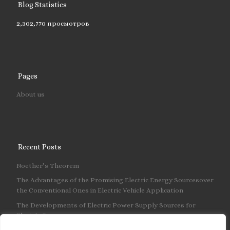
Blog Statistics
2,302,770 просмотров
Pages
About us
Recent Posts
Noether’s Theorem
The Advantages of the Promising Electric Energy Sourcesover
the Conventional Ones in Electric Vehicle Application
The Developments of Electric Power Supply Sources for
Electric Cars