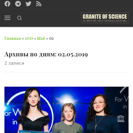
Перейти к содержимому
Search
Меню
Главная
»
2019
»
Май
»
02
Архивы по дням:
02.05.2019
2 записи
Может ли Национальная академия наук Украины быть
партнёром косметической фирмы? Да, если речь идёт о
Премии L’Oreal UNESCO «Для женщин в науке», целью
которой является создание благоприятных условий
для повышения количества женщин,
профессионально занимающихся научными