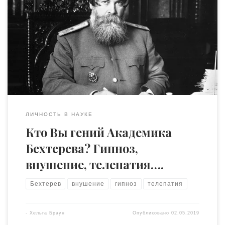
университет, один из самых известных в мире. Именно
здесь работал и читал лекции Альберт Эйнштейн.
Мало, кто знает, что в конце 70х годов XX века в
Принстоне, штат Нью-Джерси, начала работу
лаборатория аномальных явлений. Возглавил ее
доктор Роберт Джан – декан школы технических и
прикладных […]
ЛИЧНОСТЬ В НАУКЕ
Кто Вы гений Академика
Бехтерева? Гипноз,
внушение, телепатия….
Бехтерев
внушение
гипноз
телепатия
-
Хельга Браун
Опубликовано
02.05.2019