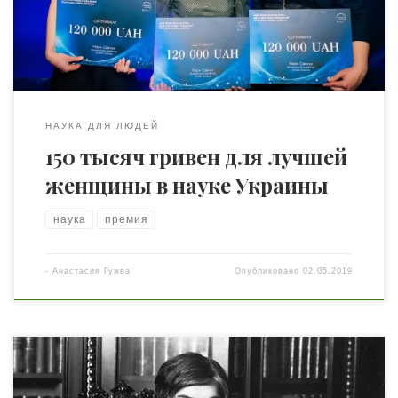
исследованиями. На сегодня их доля в мировом
научном сообществе составляет лишь 28%. 25 апреля
стартовал […]
НАУКА ДЛЯ ЛЮДЕЙ
150 тысяч гривен для лучшей
женщины в науке Украины
наука
премия
-
Анастасия Гужва
Опубликовано
02.05.2019
Соединённые штаты Америки — Принстонский