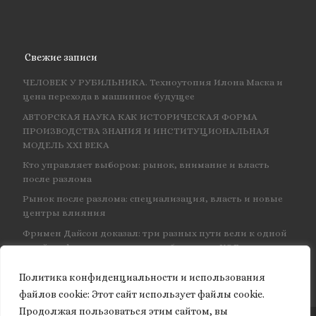
Свежие записи
ЧЕЛОВЕК У РУБИЛЬНИКА. Техноутопия Илона Маска и
цена перехода в машинное будущее
АВТОРСКАЯ НАУКА КАК ИСТОРИЧЕСКАЯ ФОРМА
ПРОИЗВОДСТВА ЗНАНИЯ И ИНСТИТУЦИОНАЛЬНАЯ
МОДЕЛЬ XXI ВЕКА
Кто управляет выбором: рынок, внимание и власть
после разлома
Рынок после разлома: специализация, власть и новые
центры влияния
Фримен Дайсон доказал: три разных пути вели к одной
и той же физике — и навсегда объединил КЭД
Политика конфиденциальности и использования
файлов сookie: Этот сайт использует файлы cookie.
Продолжая пользоваться этим сайтом, вы