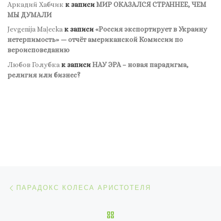
Аркадий Хабчик
к записи
МИР ОКАЗАЛСЯ СТРАННЕЕ, ЧЕМ
МЫ ДУМАЛИ
Jevgenija Maļecka
к записи
«Россия экспортирует в Украину
нетерпимость» — отчёт американской Комиссии по
вероисповеданию
Любов Голубка
к записи
НАУ ЭРА – новая парадигма,
религия или бизнес?
Навигация по записям
Предыдущая запись
ПАРАДОКС КОЛЕСА АРИСТОТЕЛЯ
ОБРАТНО К СПИСКУ ЗАП