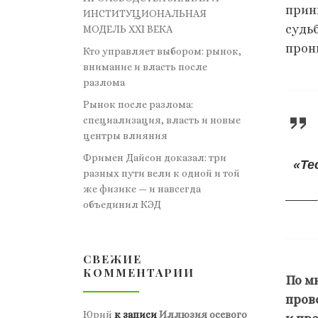
прин
ИНСТИТУЦИОНАЛЬНАЯ
судь
МОДЕЛЬ XXI ВЕКА
прон
Кто управляет выбором: рынок,
внимание и власть после
разлома
Рынок после разлома:
специализация, власть и новые
центры влияния
Фримен Дайсон доказал: три
«Те
разных пути вели к одной и той
же физике — и навсегда
объединил КЭД
СВЕЖИЕ
КОММЕНТАРИИ
По м
пров
Юрий
к записи
Иллюзия осевого