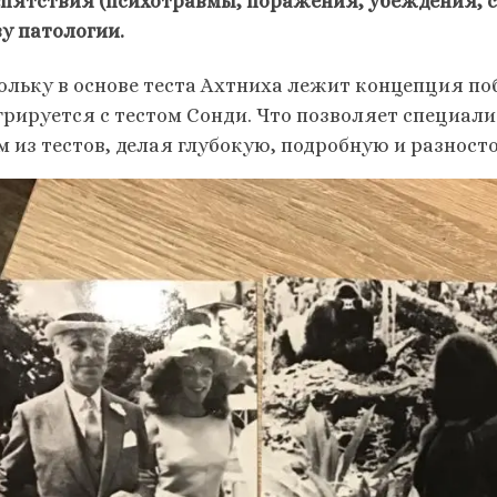
епятствия (психотравмы, поражения, убеждения, с
зу патологии.
ольку в основе теста Ахтниха лежит концепция по
рируется с тестом Сонди. Что позволяет специалис
м из тестов, делая глубокую, подробную и разнос