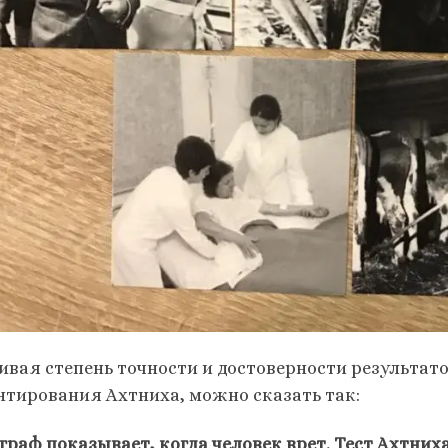
ивая степень точности и достоверности результат
нтирования Ахтниха, можно сказать так:
граф показывает, когда человек врет. Тест Ахтниха