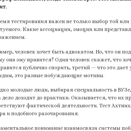
ит.
ремя тестирования важен не только выбор той или
туемого. Какие ассоциации, эмоции или представ
ражением.
имер, человек хочет быть адвокатом. Но, что он по
му она эму нравится? Один человек скажет, что хоч
нравится публично спорить, третий — что это дает
идим, это разные побуждающие мотивы.
едко молодые люди, выбирая специальность в ВУЗе
а дело доходит до практики. Оказывается, что их п
ветствуют фактической деятельности. Тест Ахтних
ра и подобного разочарования.
аментальное понимание взаимосвязи системы поб