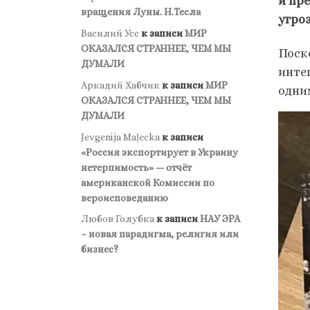
и пр
вращения Луны. Н.Тесла
угро
Василий Усс
к записи
МИР
ОКАЗАЛСЯ СТРАННЕЕ, ЧЕМ МЫ
Поск
ДУМАЛИ
интег
Аркадий Хабчик
к записи
МИР
одни
ОКАЗАЛСЯ СТРАННЕЕ, ЧЕМ МЫ
ДУМАЛИ
Jevgenija Maļecka
к записи
«Россия экспортирует в Украину
нетерпимость» — отчёт
американской Комиссии по
вероисповеданию
Любов Голубка
к записи
НАУ ЭРА
– новая парадигма, религия или
бизнес?