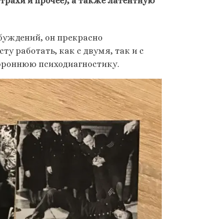
трахи и прочее), а также латентную
буждений, он прекрасно
ту работать, как с двумя, так и с
тороннюю психодиагностику.