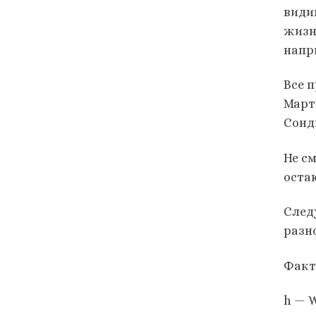
види
жизн
напр
Все 
Март
Сонд
Не с
оста
След
разн
Факт
h — 