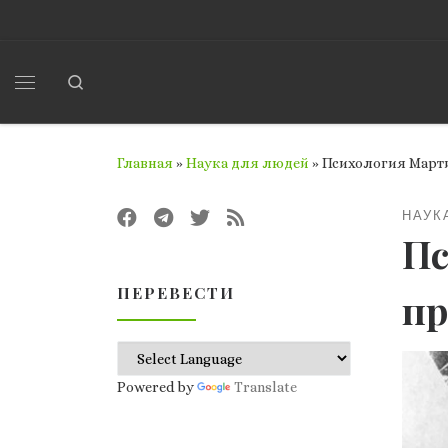
Перейти к содержимому
Search
Меню
Главная
»
Наука для людей
»
Психология Марти
НАУК
Пс
ПЕРЕВЕСТИ
пр
Powered by
Translate