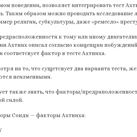
мом поведении, позволяет интегрировать тест Ахтн
ь. Таким образом можно проводить исследование 
имер религии, субкультуры, даже «ремесло» прест
предрасположенности к тому или иному двигателнь
ин Ахтних описал согласно концепции побуждений
и соответсвует фактор в тесте Ахтниха.
мотря на то, что сущетсвует два варианта теста, 
ются неизменными.
ует также знать, что факторы/предраположеннос
ой силой.
оры Сонди — факторы Ахтниха:
W