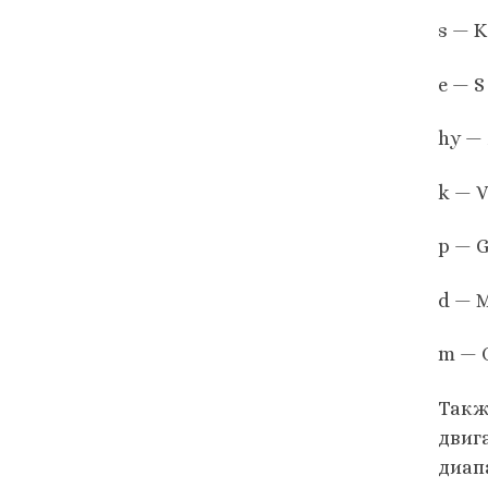
s — 
e — S
hy —
k — 
p —
d — 
m — 
Также
двиг
диап