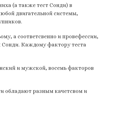
иха (а также тест Сонди) в
любой двигательной системы,
упников.
ому, а соответсвенно и провефессии,
 Сонди. Каждому фактору теста
женский и мужской, восемь факторов
ти обладают разным качетсвом и