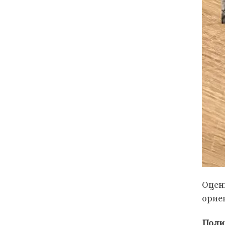
Оцен
орие
Поли