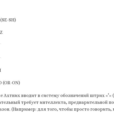
K
 (SE-SH)
 Z
V
 G
M
O (OR-ON)
 Ахтних вводит в систему обозначений штрих «’» (пр.
ательный требует интеллекта, предварительной п
азон. (Например: для того, чтобы просто говорить,