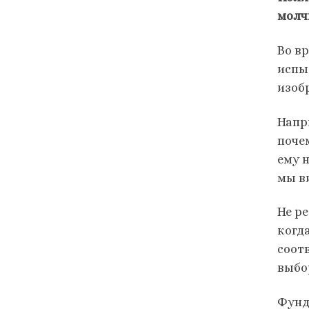
молч
Во в
испы
изоб
Напр
поче
ему 
мы в
Не р
когд
соот
выбо
Фунд