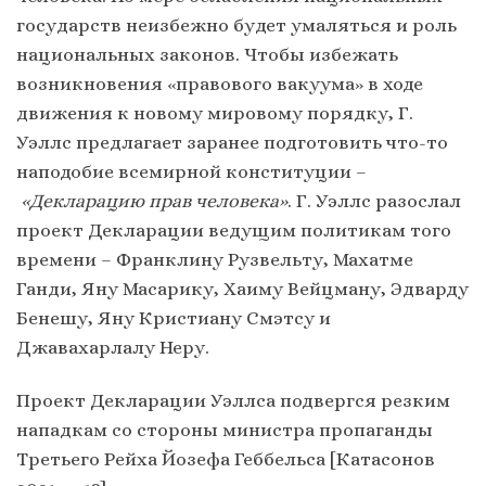
государств неизбежно будет умаляться и роль
национальных законов. Чтобы избежать
возникновения «правового вакуума» в ходе
движения к новому мировому порядку, Г.
Уэллс предлагает заранее подготовить что-то
наподобие всемирной конституции –
«Декларацию прав человека»
. Г. Уэллс разослал
проект Декларации ведущим политикам того
времени – Франклину Рузвельту, Махатме
Ганди, Яну Масарику, Хаиму Вейцману, Эдварду
Бенешу, Яну Кристиану Смэтсу и
Джавахарлалу Неру.
Проект Декларации Уэллса подвергся резким
нападкам со стороны министра пропаганды
Третьего Рейха Йозефа Геббельса [Катасонов