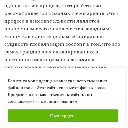
один и тот же процесс, который только
рассматривается с разных точек зрения. Этот
процесс в действительности является
покорением всего человечества западным
миром как единым целым. «Социальная
сущность глобализации состоит в том, что это
самая грандиозная спланированная и
постоянно планируемая в деталях и
руководимая в основных аспектах война
западного мира не просто за мировое
Политика конфиденциальности и использования
господство, а за овладение эволюционным
файлов сookie: Этот сайт использует файлы cookie.
процессом человечества и управление им в
Продолжая пользоваться этим сайтом, вы
своих интересах» [Зиновьев 2009, с. 248, 249].
соглашаетесь с их использованием.
Главным противником западнистского
ПОДПИСАТЬСЯ
Подтвердить
сверхобщества в эволюционной войне был
Советский Союз, который, по мнению
А.