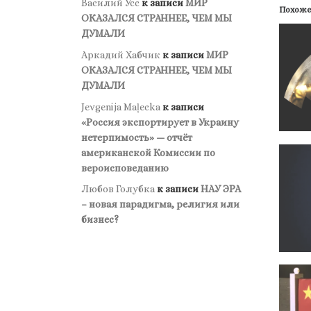
Василий Усс
к записи
МИР
Похож
ОКАЗАЛСЯ СТРАННЕЕ, ЧЕМ МЫ
ДУМАЛИ
Аркадий Хабчик
к записи
МИР
ОКАЗАЛСЯ СТРАННЕЕ, ЧЕМ МЫ
ДУМАЛИ
Jevgenija Maļecka
к записи
«Россия экспортирует в Украину
нетерпимость» — отчёт
американской Комиссии по
вероисповеданию
Любов Голубка
к записи
НАУ ЭРА
– новая парадигма, религия или
бизнес?