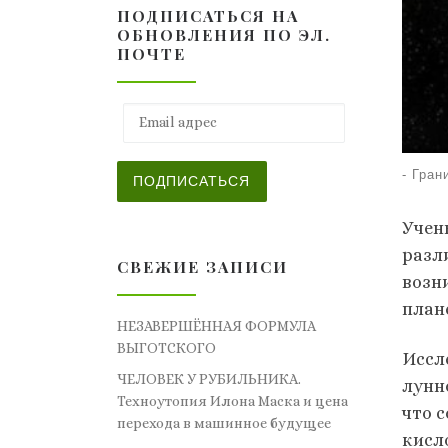
ПОДПИСАТЬСЯ НА
ОБНОВЛЕНИЯ ПО ЭЛ.
ПОЧТЕ
Email адрес
-
Гран
ПОДПИСАТЬСЯ
Учен
разл
СВЕЖИЕ ЗАПИСИ
возн
план
НЕЗАВЕРШЁННАЯ ФОРМУЛА
ВЫГОТСКОГО
Иссл
ЧЕЛОВЕК У РУБИЛЬНИКА.
лунн
Техноутопия Илона Маска и цена
что 
перехода в машинное будущее
кисл