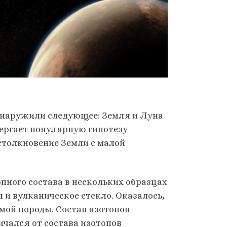
бнаружили следующее: Земля и Луна
вергает популярную гипотезу
столкновение Земли с малой
пного состава в нескольких образцах
 и вулканическое стекло. Оказалось,
емой породы. Состав изотопов
ичался от состава изотопов