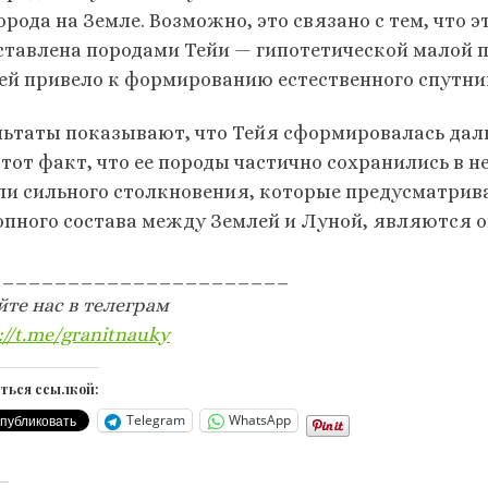
орода на Земле. Возможно, это связано с тем, что 
ставлена породами Тейи — гипотетической малой п
ей привело к формированию естественного спутни
льтаты показывают, что Тейя сформировалась даль
, тот факт, что ее породы частично сохранились в 
ли сильного столкновения, которые предусматри
опного состава между Землей и Луной, являются
_______________________
йте нас в телеграм
://t.me/granitnauky
ться ссылкой:
Telegram
WhatsApp