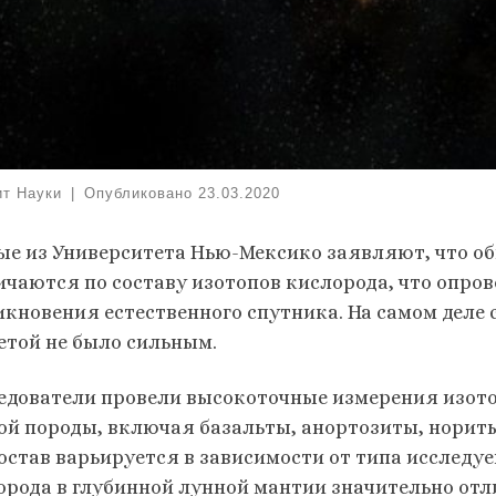
ит Науки
|
Опубликовано
23.03.2020
ые из Университета Нью-Мексико заявляют, что о
ичаются по составу изотопов кислорода, что опро
икновения естественного спутника. На самом деле 
етой не было сильным.
едователи провели высокоточные измерения изото
ой породы, включая базальты, анортозиты, нориты
состав варьируется в зависимости от типа исследу
орода в глубинной лунной мантии значительно отл