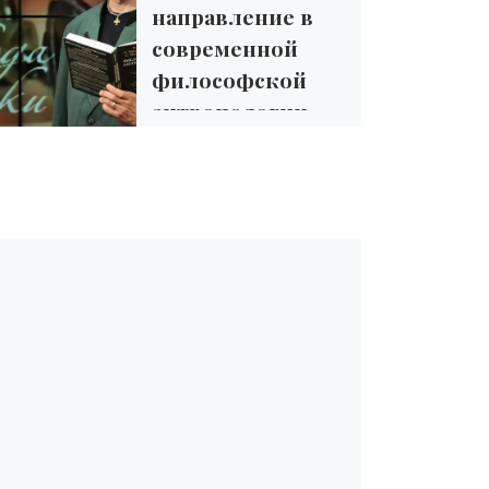
направление в
современной
философской
антропологии
Вашему вниманию
предлагаются
фрагменты из книги
известного в Украине и за
рубежом философа
Назипа Виленовича
Хамитова «Философско-
антропологические эссе»
( К.: КНТ, 2018), […]
Поделиться ссылкой: