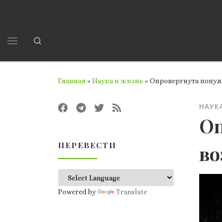
Перейти к содержимому
Search
Меню
Главная
»
Наука и жизнь
»
Опровергнута попу
НАУК
Оп
ПЕРЕВЕСТИ
во
Powered by
Translate