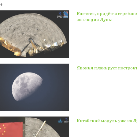
ее
Кажется, придётся серьёзно
эволюции Луны
Япония планирует построить
Китайский модуль уже на Л