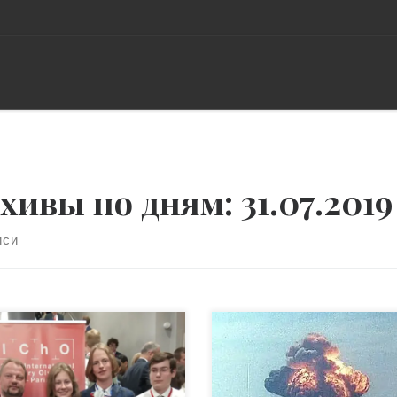
хивы по дням:
31.07.2019
иси
е участники украинской
В силу своей удаленности, 
анды на Международной
также внутри- и
нической олимпиаде по
внешнеполитического курс
ии получили одно «золото»,
проводимых руководством