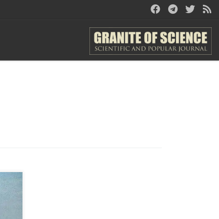
а
ов,