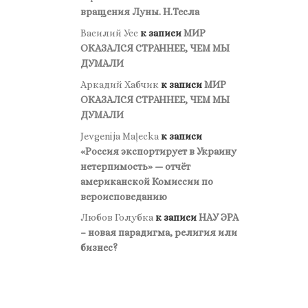
вращения Луны. Н.Тесла
Василий Усс
к записи
МИР
ОКАЗАЛСЯ СТРАННЕЕ, ЧЕМ МЫ
ДУМАЛИ
Аркадий Хабчик
к записи
МИР
ОКАЗАЛСЯ СТРАННЕЕ, ЧЕМ МЫ
ДУМАЛИ
Jevgenija Maļecka
к записи
«Россия экспортирует в Украину
нетерпимость» — отчёт
американской Комиссии по
вероисповеданию
Любов Голубка
к записи
НАУ ЭРА
– новая парадигма, религия или
бизнес?