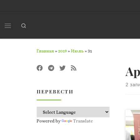
Перейти к содержимому
Search
Меню
Главная
»
2019
»
Июль
»
31
Ар
2 зап
ПЕРЕВЕСТИ
Юны
Powered by
Translate
ком
уче
хим