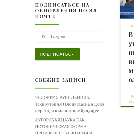
ПОДПИСАТЬСЯ НА
два 
ОБНОВЛЕНИЯ ПО ЭЛ.
Оли
ПОЧТЕ
Пар
шко
НА
В
укр
Email адрес
сра
у
соо
ш
обр
ПОДПИСАТЬСЯ
Але
в
кие
м
был
о
СВЕЖИЕ ЗАПИСИ
-
U
ЧЕЛОВЕК У РУБИЛЬНИКА.
Оп
Техноутопия Илона Маска и цена
перехода в машинное будущее
АВТОРСКАЯ НАУКА КАК
ИСТОРИЧЕСКАЯ ФОРМА
ПРОИЗВОДСТВА ЗНАНИЯ И