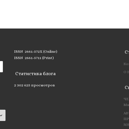
ISSN 2661-572X (Online)
С
ISSN 2661-5711 (Print)
Ко
О 
Статистика блога
2 302 625 просмотров
С
ЧЕ
Ма
АВ
ПР
ИН