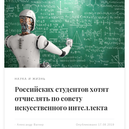
Искусственный интеллект начнет давать рекомендации
по отчислению студентов российских вузов.
Руководитель научного центра EdCrunch University
НИТУ «МИСиС» — разработчика данного ИИ — Нурлан
Киясов, отмечает, что система будет
запрограммирована на оценку деятельности студентов.
По данным Министерства образования, в прошлом году
из российских вузов по разным причинам отчислили
16,8% студентов. Эксперты […]
НАУКА И ЖИЗНЬ
Российских студентов хотят
отчислять по совету
искусственного интеллекта
-
Александр Вагнер
Опубликовано
17.08.2019