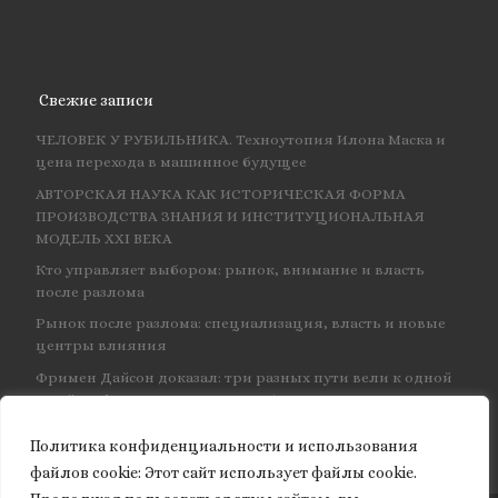
Свежие записи
ЧЕЛОВЕК У РУБИЛЬНИКА. Техноутопия Илона Маска и
цена перехода в машинное будущее
АВТОРСКАЯ НАУКА КАК ИСТОРИЧЕСКАЯ ФОРМА
ПРОИЗВОДСТВА ЗНАНИЯ И ИНСТИТУЦИОНАЛЬНАЯ
МОДЕЛЬ XXI ВЕКА
Кто управляет выбором: рынок, внимание и власть
после разлома
Рынок после разлома: специализация, власть и новые
центры влияния
Фримен Дайсон доказал: три разных пути вели к одной
и той же физике — и навсегда объединил КЭД
Политика конфиденциальности и использования
файлов сookie: Этот сайт использует файлы cookie.