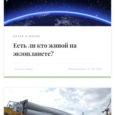
тысяч. И количество их год от года будет только
увеличиваться. Однако о том, что собой представляют
далёкие […]
НАУКА И ЖИЗНЬ
Есть ли кто живой на
экзопланете?
-
Хельга Браун
Опубликовано
17.08.2019
Датская компания Vestas в июне 2019 заключила
контракт с ООО «Виндкрафт Украина» на поставку 39
ветротурбин V150 мощностью 4,2 МВт каждая для