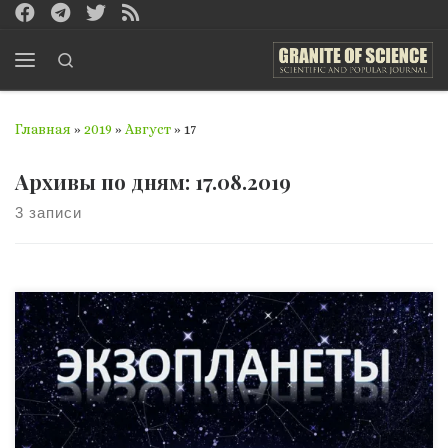
Перейти к содержимому
Search
Меню
Главная
»
2019
»
Август
»
17
Архивы по дням:
17.08.2019
3 записи
Ответить на этот вопрос поможет биофлуоресценция
внеземных живых организмов, если они есть, конечно.
Экзопланет, а именно так называются все планеты,
которые находятся за пределами Солнечной системы,
на сегодняшний день известно уже более четырёх