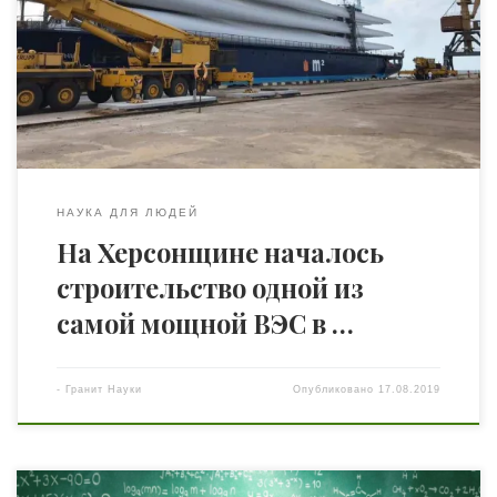
строительства Мирненский ветроэлектростанцию. В
Скадовский морской порт прибыло первое судно с
оборудованием для строительства новой
ветроэлектростанции Vindkraft Group. Станция
мощностью 163 МВт будет обеспечивать энергетическую
безопасность приграничного с […]
НАУКА ДЛЯ ЛЮДЕЙ
На Херсонщине началось
строительство одной из
самой мощной ВЭС в …
-
Гранит Науки
Опубликовано
17.08.2019