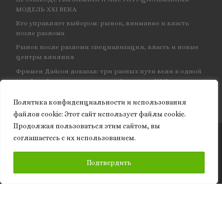
МОДЕЛЬ XXI ВЕКА
Кто управляет выбором: рынок, внимание и власть
после разлома
Рынок после разлома: специализация, власть и новые
центры влияния
Фримен Дайсон доказал: три разных пути вели к одной
и той же физике — и навсегда объединил КЭД
Политика конфиденциальности и использования
файлов сookie: Этот сайт использует файлы cookie.
Продолжая пользоваться этим сайтом, вы
соглашаетесь с их использованием.
© 2026
Granite of science
– Все права защищены
ПОДПИСАТЬСЯ
Подтвердить