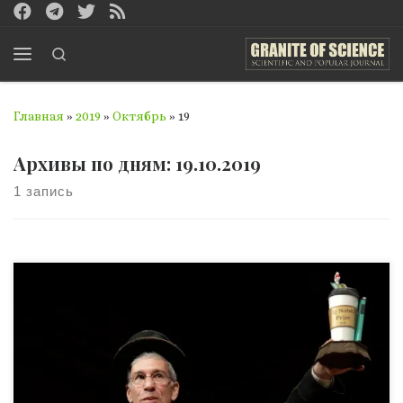
Перейти к содержимому
Search
Меню
Главная
»
2019
»
Октябрь
»
19
Архивы по дням:
19.10.2019
1 запись
В Гарвардском университете 12 сентября 2019 года вот
уже в 29-й раз вручили Шнобелевскую премию –
шуточную научную награду, которую присуждают за 10
самых странных и необычных научных работ с
забавными названиями и неочевидным практическим