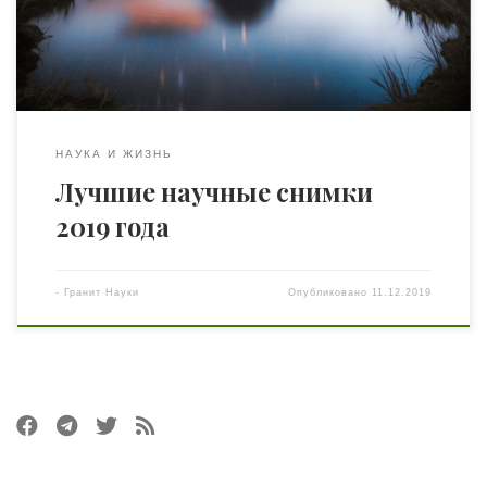
работы в области гидродинамических квантовых
аналогов”. На фото вибрирующая емкость с
силиконовым маслом и три капли, прыгающие по его
[…]
НАУКА И ЖИЗНЬ
Лучшие научные снимки
2019 года
-
Гранит Науки
Опубликовано
11.12.2019