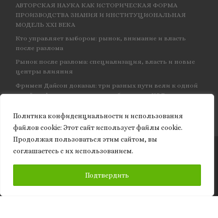
АВТОРСКАЯ НАУКА КАК ИСТОРИЧЕСКАЯ ФОРМА
ПРОИЗВОДСТВА ЗНАНИЯ И ИНСТИТУЦИОНАЛЬНАЯ
МОДЕЛЬ XXI ВЕКА
Кто управляет выбором: рынок, внимание и власть
после разлома
Рынок после разлома: специализация, власть и новые
центры влияния
Фримен Дайсон доказал: три разных пути вели к одной
и той же физике — и навсегда объединил КЭД
Политика конфиденциальности и использования
файлов сookie: Этот сайт использует файлы cookie.
Продолжая пользоваться этим сайтом, вы
соглашаетесь с их использованием.
© 2026
Granite of science
– Все права защищены
ПОДПИСАТЬСЯ
Подтвердить