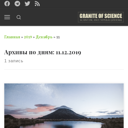
Перейти к содержимому
Search
Меню
Главная
»
2019
»
Декабрь
»
11
Архивы по дням:
11.12.2019
1 запись
Лондонское Королевское общество объявило имена
победителей конкурса Royal Society Publishing
Photography Competition 2019, который был посвящен
научным фотографиям. Главным научным снимком
года признали фотографию Алекса Лабуды «Квантовые
капли», которая “представляет собой
экспериментальное доказательство теоретической