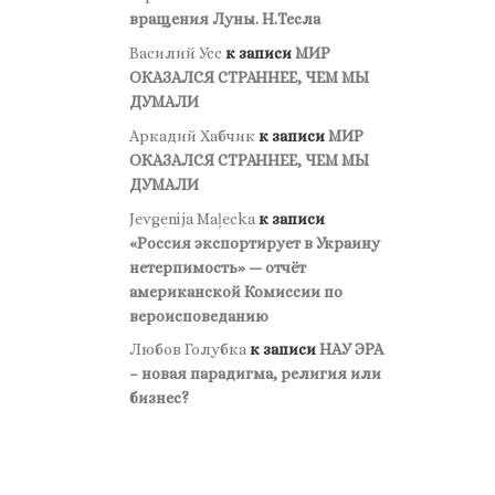
вращения Луны. Н.Тесла
Василий Усс
к записи
МИР
ОКАЗАЛСЯ СТРАННЕЕ, ЧЕМ МЫ
ДУМАЛИ
Аркадий Хабчик
к записи
МИР
ОКАЗАЛСЯ СТРАННЕЕ, ЧЕМ МЫ
ДУМАЛИ
Jevgenija Maļecka
к записи
«Россия экспортирует в Украину
нетерпимость» — отчёт
американской Комиссии по
вероисповеданию
Любов Голубка
к записи
НАУ ЭРА
– новая парадигма, религия или
бизнес?