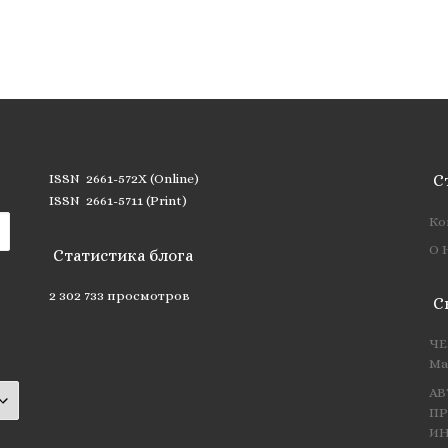
ISSN 2661-572X (Online)
С
ISSN 2661-5711 (Print)
Ко
О 
Статистика блога
2 302 733 просмотров
С
ЧЕ
Ма
АВ
ПР
ИН