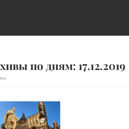
хивы по дням:
17.12.2019
ись
альный прибор — когда
бора нет, а функции его
олняются Генрих Саулович
тшуллер (советский