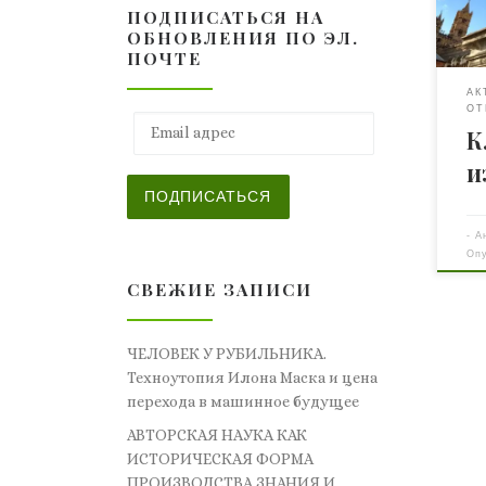
ПОДПИСАТЬСЯ НА
пис
ОБНОВЛЕНИЯ ПО ЭЛ.
изо
ПОЧТЕ
Тео
АК
Изо
ОТ
Авт
Email адрес
К
Али
и
(ру
про
ПОДПИСАТЬСЯ
«AP
-
А
ака
Оп
О.В.
изо
СВЕЖИЕ ЗАПИСИ
Изо
тво
ЧЕЛОВЕК У РУБИЛЬНИКА.
Техноутопия Илона Маска и цена
перехода в машинное будущее
АВТОРСКАЯ НАУКА КАК
ИСТОРИЧЕСКАЯ ФОРМА
ПРОИЗВОДСТВА ЗНАНИЯ И