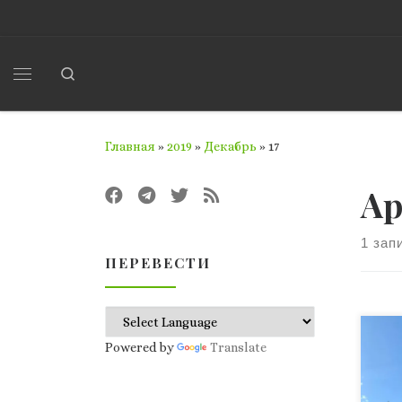
Перейти к содержимому
Search
Меню
Главная
»
2019
»
Декабрь
»
17
Ар
1 зап
ПЕРЕВЕСТИ
Иде
Powered by
Translate
при
вып
Аль