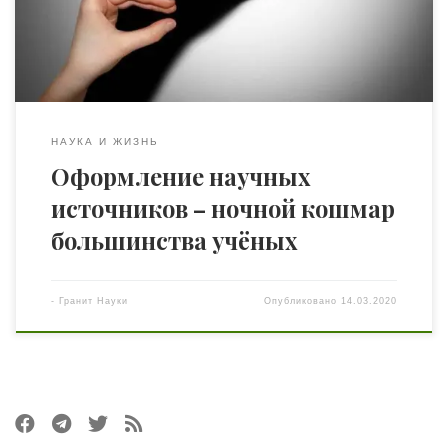
этим всем разобраться. Речь идет о необходимости
размещения статей в международных изданиях баз
данных Scopus и […]
НАУКА И ЖИЗНЬ
Оформление научных
источников – ночной кошмар
большинства учёных
-
Гранит Науки
Опубликовано
14.03.2020