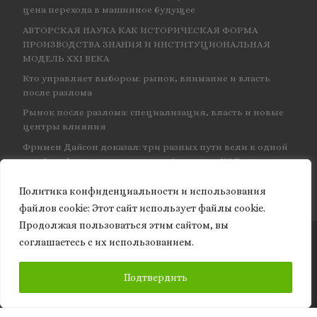
цена перехода в машинное будущее
АВТОРСКАЯ НАУКА КАК ИСТОРИЧЕСКАЯ ФОРМА
ПРОИЗВОДСТВА ЗНАНИЯ И ИНСТИТУЦИОНАЛЬНАЯ
МОДЕЛЬ XXI ВЕКА
Кто управляет выбором: рынок, внимание и власть
после разлома
Рынок после разлома: специализация, власть и новые
центры влияния
Фримен Дайсон доказал: три разных пути вели к одной
и той же физике — и навсегда объединил КЭД
Политика конфиденциальности и использования
файлов сookie: Этот сайт использует файлы cookie.
Продолжая пользоваться этим сайтом, вы
соглашаетесь с их использованием.
© 2026
Granite of science
– Все права защищены
ПОДПИСАТЬСЯ
Подтвердить