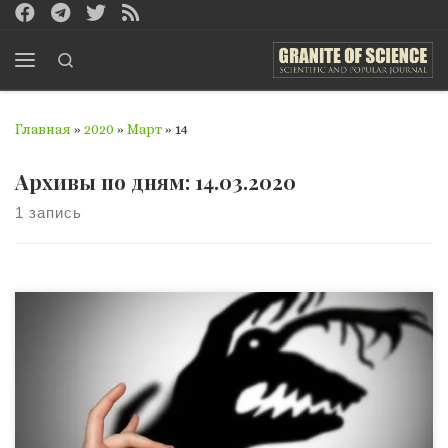
Перейти к содержимому
Search
Меню
Главная
»
2020
»
Март
»
14
Архивы по дням:
14.03.2020
1 запись
Внедрение мировых стандартов в научную
деятельность украинских ученых вызвало настоящий
бум в Украине. Мы перевели с украинского языка
материал Елизаветы Батаевой из журнала «Наука и
метрика» и публикуем его, чтобы помочь вам лучше с