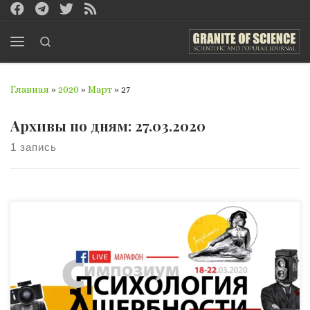
Перейти к содержимому
Search
Меню
Главная
»
2020
»
Март
»
27
Архивы по дням:
27.03.2020
1 запись
В связи с резонансно известной обстановкой, которую
некоторые СМИ нагнетают до уровня пандемии, в
европейском пространстве сегодня существует ряд
ограничений, в том числе, послуживших
незначительны препятствием для проведения
традиционно открытого международной симпозиума.