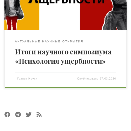
Однако для экспедиционной группы под
руководством академика Олега Мальцева даже такое,
казалось бы, глобальное событие не стало преградой […]
АКТУАЛЬНЫЕ НАУЧНЫЕ ОТКРЫТИЯ
Итоги научного симпозиума
«Психология ущербности»
-
Гранит Науки
Опубликовано
27.03.2020