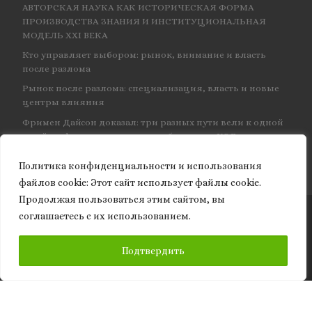
АВТОРСКАЯ НАУКА КАК ИСТОРИЧЕСКАЯ ФОРМА
ПРОИЗВОДСТВА ЗНАНИЯ И ИНСТИТУЦИОНАЛЬНАЯ
МОДЕЛЬ XXI ВЕКА
Кто управляет выбором: рынок, внимание и власть
после разлома
Рынок после разлома: специализация, власть и новые
центры влияния
Фримен Дайсон доказал: три разных пути вели к одной
и той же физике — и навсегда объединил КЭД
Политика конфиденциальности и использования
файлов сookie: Этот сайт использует файлы cookie.
Продолжая пользоваться этим сайтом, вы
соглашаетесь с их использованием.
© 2026
Granite of science
– Все права защищены
ПОДПИСАТЬСЯ
Подтвердить