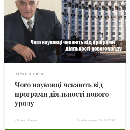
Опублікована програма діяльності нового уряду (досі не
зовсім зрозуміло, чи це ще проект, а чи дійсно вже
програма). Те, що стосується науки в ній, настільки
лаконічне, що його неважко навести повністю: “6.
РОЗВИТОК НАУКИ ТА ІННОВАЦІЙ • Забезпечення
належних умов для результативної діяльності
науковців та дослідників, що сприятимуть розвитку
фундаментальних та […]
НАУКА И ЖИЗНЬ
Чого науковці чекають від
програми діяльності нового
уряду
-
Гранит Науки
Опубликовано
09.04.2020