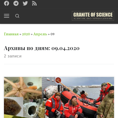
Перейти к содержимому
Search
Меню
Главная
»
2020
»
Апрель
»
09
Архивы по дням:
09.04.2020
2 записи
В Антарктиде наши уникальных морских животных. И
сделали это украинские исследователи с
антарктической станции «Академик Вернадский».
Нашли ранее неизвестные для этого региона виды
гидробионтов в проливе Пеонта на глубине 280