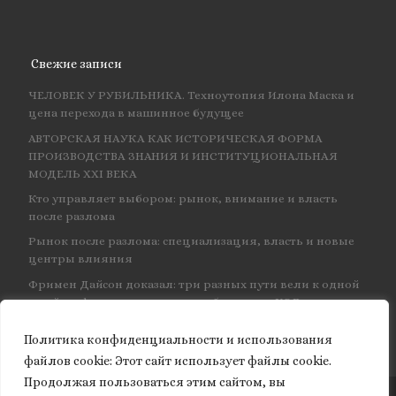
Свежие записи
ЧЕЛОВЕК У РУБИЛЬНИКА. Техноутопия Илона Маска и
цена перехода в машинное будущее
АВТОРСКАЯ НАУКА КАК ИСТОРИЧЕСКАЯ ФОРМА
ПРОИЗВОДСТВА ЗНАНИЯ И ИНСТИТУЦИОНАЛЬНАЯ
МОДЕЛЬ XXI ВЕКА
Кто управляет выбором: рынок, внимание и власть
после разлома
Рынок после разлома: специализация, власть и новые
центры влияния
Фримен Дайсон доказал: три разных пути вели к одной
и той же физике — и навсегда объединил КЭД
Политика конфиденциальности и использования
файлов сookie: Этот сайт использует файлы cookie.
Продолжая пользоваться этим сайтом, вы