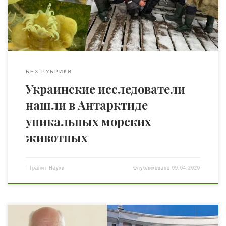
метров.«Впервые в районе УАС «Академик Вернадский»
были отобраны образцы глубоководных гидробионтов
в проливе Пенола из глубины 280 м. Найдены новые […]
БЕЗ РУБРИКИ
Украинские исследователи
нашли в Антарктиде
уникальных морских
животных
-
Гранит Науки
Опубликовано
09.04.2020