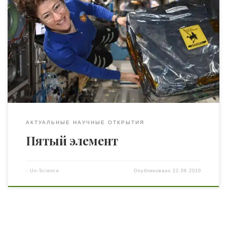
То, что вещество может быть жидким, твёрдым и
газообразным знают даже в начальной школе. Те – кто
продвинулся в изучении физики дальше – слышали о
четвёртом агрегатном состоянии – плазме. А мы сегодня
поговорим о пятом(!) агрегатном состоянии вещества –
конденсате Бозе-Эйнштейна, которое смогли получить
на борту Международной космической станции […]
АКТУАЛЬНЫЕ НАУЧНЫЕ ОТКРЫТИЯ
Пятый элемент
-
Un-Science
Опубликовано
22.06.2020