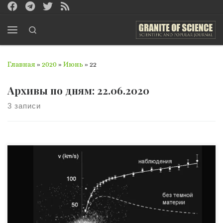
Перейти к содержимому
Search
Меню
Главная
»
2020
»
Июнь
»
22
Архивы по дням:
22.06.2020
3 записи
Если бы тени предметов зависели не от величины сих
последних,а имели бы свой произвольный рост, то,
может быть, вскоре не осталось бы на всем земном шаре
ни одного светлого места. Козьма Прутков О том, что