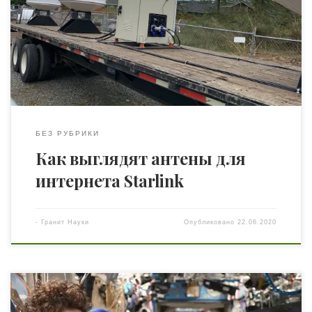
спутниковому интернету. После запуска спутников
Starlink, пользователям необходимо будет купить или
арендовать такой терминал, разместить его снаружи,
подключить к сети и направить в небо. Никакой
дополнительной настройки не потребуется — система
сама будет настраивать оптимальный угол […]
БЕЗ РУБРИКИ
Как выглядят антены для
интернета Starlink
-
Гранит Науки
Опубликовано
22.06.2020