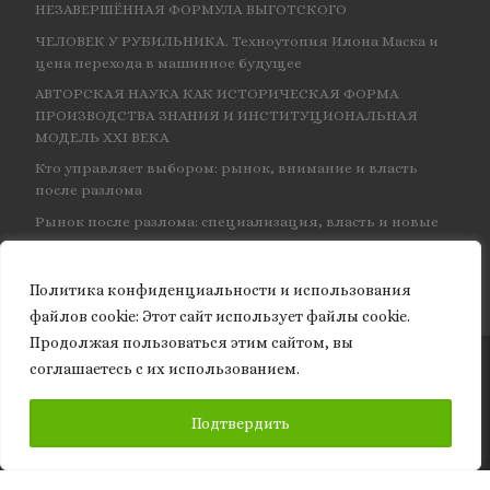
НЕЗАВЕРШЁННАЯ ФОРМУЛА ВЫГОТСКОГО
ЧЕЛОВЕК У РУБИЛЬНИКА. Техноутопия Илона Маска и
цена перехода в машинное будущее
АВТОРСКАЯ НАУКА КАК ИСТОРИЧЕСКАЯ ФОРМА
ПРОИЗВОДСТВА ЗНАНИЯ И ИНСТИТУЦИОНАЛЬНАЯ
МОДЕЛЬ XXI ВЕКА
Кто управляет выбором: рынок, внимание и власть
после разлома
Рынок после разлома: специализация, власть и новые
центры влияния
Политика конфиденциальности и использования
файлов сookie: Этот сайт использует файлы cookie.
Продолжая пользоваться этим сайтом, вы
соглашаетесь с их использованием.
© 2026
Granite of science
– Все права защищены
ПОДПИСАТЬСЯ
Подтвердить