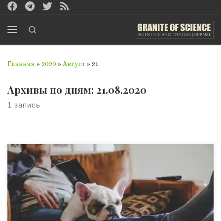
Перейти к содержимому
Search
Меню
Главная
»
2020
»
Август
»
21
Архивы по дням:
21.08.2020
1 запись
Немецкий университет предлагает «гранты на
праздность» кандидатам, которые готовы всерьез
посвятить себя ничегонеделанию. Об этом пишет The
Guardian. Университет изящных искусств в Гамбурге
предложил желающим три стипендии по 1600 евро