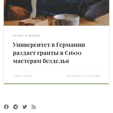
(около 140 тыс. рублей). До 15 сентября кандидатам
(гражданам Германии) нужно представить на конкурс
питчи и убедить жюри, что их сфера «активного […]
НАУКА И ЖИЗНЬ
Университет в Германии
раздает гранты в €1600
мастерам безделья
-
Гранит Науки
Опубликовано
21.08.2020