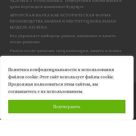
ЧЕЛОВЕК У РУБИЛЬНИКА. Техноутопия Илона Маска и
цена перехода в машинное будущее
АВТОРСКАЯ НАУКА КАК ИСТОРИЧЕСКАЯ ФОРМА
ПРОИЗВОДСТВА ЗНАНИЯ И ИНСТИТУЦИОНАЛЬНАЯ
МОДЕЛЬ XXI ВЕКА
Кто управляет выбором: рынок, внимание и власть
после разлома
Рынок после разлома: специализация, власть и новые
центры влияния
Политика конфиденциальности и использования
файлов сookie: Этот сайт использует файлы cookie.
Продолжая пользоваться этим сайтом, вы
соглашаетесь с их использованием.
© 2026
Granite of science
– Все права защищены
ПОДПИСАТЬСЯ
Подтвердить