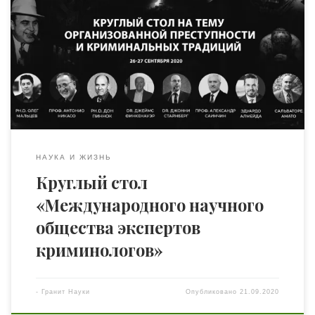
преступность и криминальные традиции в данном
случае не исключение, и зачастую они первыми
реагируют на изменения – а значит, следить за новыми
тенденциями крайне необходимо. 26-27
сентября состоится уникальная конференция,
которая за одним онлайн-столом соберет мировых
экспертов по […]
НАУКА И ЖИЗНЬ
Круглый стол
«Международного научного
общества экспертов
криминологов»
-
Гранит Науки
Опубликовано
21.09.2020