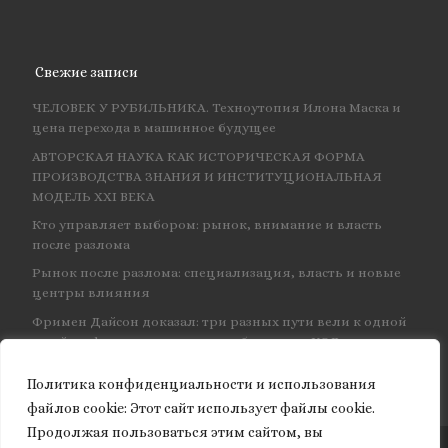
Свежие записи
ЧЕЛОВЕК У РУБИЛЬНИКА. Техноутопия Илона Маска и
цена перехода в машинное будущее
АВТОРСКАЯ НАУКА КАК ИСТОРИЧЕСКАЯ ФОРМА
ПРОИЗВОДСТВА ЗНАНИЯ И ИНСТИТУЦИОНАЛЬНАЯ
МОДЕЛЬ XXI ВЕКА
Кто управляет выбором: рынок, внимание и власть
после разлома
Рынок после разлома: специализация, власть и новые
центры влияния
Фримен Дайсон доказал: три разных пути вели к одной
и той же физике — и навсегда объединил КЭД
Политика конфиденциальности и использования
файлов сookie: Этот сайт использует файлы cookie.
Продолжая пользоваться этим сайтом, вы