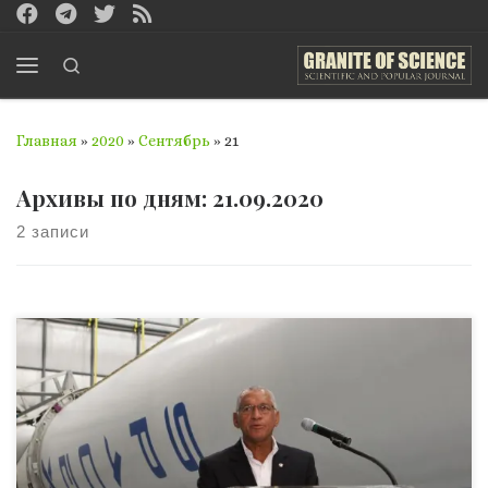
Перейти к содержимому
Search
Меню
Главная
»
2020
»
Сентябрь
»
21
Архивы по дням:
21.09.2020
2 записи
Чарльз Болден – бывший астронавт NASA, четырежды
летавший в космос, дважды командиром шаттла, – с
середины 2009 по начало 2017 года работал
администратором NASA. В течение этого времени он
руководил созданием и начальной разработкой