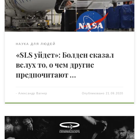
сверхтяжелой ракеты агентства Space Launch System
(SLS). Некоторые руководители NASA, как, например,
тогдашний заместитель администратора Лори […]
НАУКА ДЛЯ ЛЮДЕЙ
«SLS уйдет»: Болден сказал
вслух то, о чем другие
предпочитают …
-
Александр Вагнер
Опубликовано
21.09.2020
Мир стремительно меняется, как следствие, изменяя за
собой все аспекты нашей жизни. Организованная