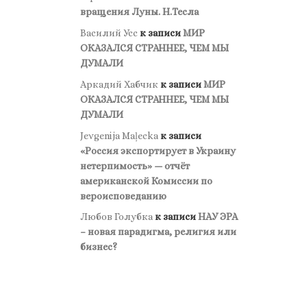
вращения Луны. Н.Тесла
Василий Усс
к записи
МИР
ОКАЗАЛСЯ СТРАННЕЕ, ЧЕМ МЫ
ДУМАЛИ
Аркадий Хабчик
к записи
МИР
ОКАЗАЛСЯ СТРАННЕЕ, ЧЕМ МЫ
ДУМАЛИ
Jevgenija Maļecka
к записи
«Россия экспортирует в Украину
нетерпимость» — отчёт
американской Комиссии по
вероисповеданию
Любов Голубка
к записи
НАУ ЭРА
– новая парадигма, религия или
бизнес?