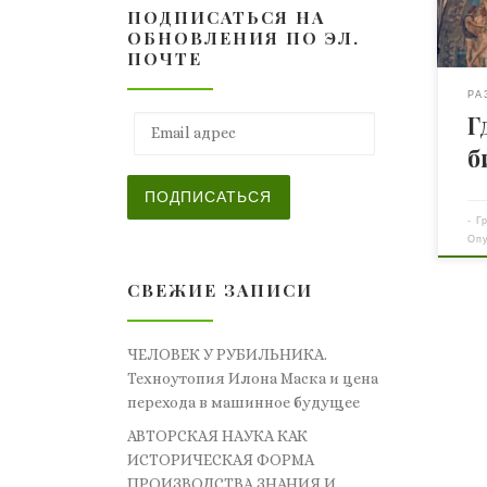
ПОДПИСАТЬСЯ НА
жит
ОБНОВЛЕНИЯ ПО ЭЛ.
тол
ПОЧТЕ
биб
биб
РА
Г
чел
Email адрес
сра
б
нау
глу
ПОДПИСАТЬСЯ
зар
-
Г
цив
Оп
про
общ
СВЕЖИЕ ЗАПИСИ
ЧЕЛОВЕК У РУБИЛЬНИКА.
Техноутопия Илона Маска и цена
перехода в машинное будущее
АВТОРСКАЯ НАУКА КАК
ИСТОРИЧЕСКАЯ ФОРМА
ПРОИЗВОДСТВА ЗНАНИЯ И