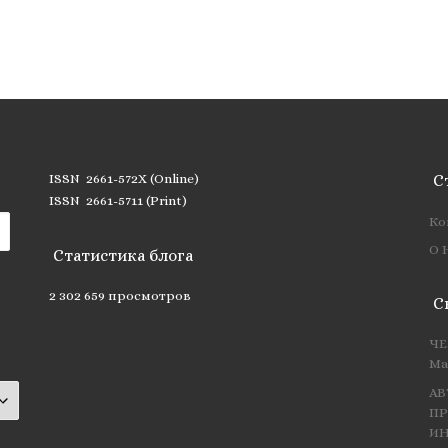
ISSN 2661-572X (Online)
С
ISSN 2661-5711 (Print)
Ко
О 
Статистика блога
2 302 659 просмотров
С
ЧЕ
Ма
АВ
ПР
ИН