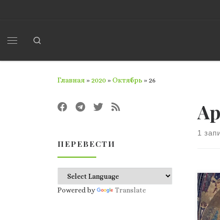
Перейти к содержимому
Search
Меню
Главная
»
2020
»
Октябрь
»
26
Ар
1 зап
ПЕРЕВЕСТИ
Уст
Powered by
Translate
мес
сад
Биб