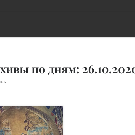
хивы по дням:
26.10.202
ись
ановить точно
тонахождение райского
а, который, согласно
лии, был первым местом