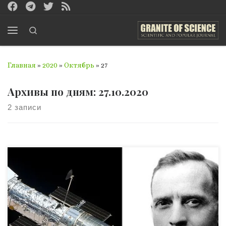
Перейти к содержимому
Search
Меню
Главная
»
2020
»
Октябрь
»
27
Архивы по дням:
27.10.2020
2 записи
В 1990 году на орбиту был выведен знаменитый
телескоп под названием Хаббл – Hubble. Это имя
досталось ему от одного из наиболее влиятельных
астрономов и космологов в XX веке, который внёс
решающий вклад в понимание структуры космоса: