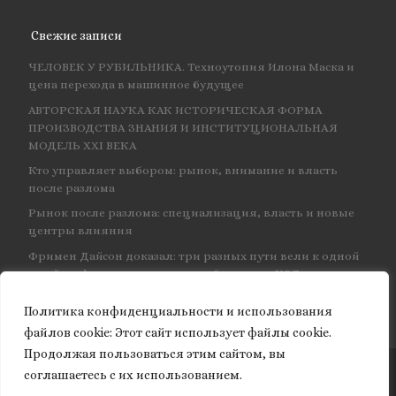
Свежие записи
ЧЕЛОВЕК У РУБИЛЬНИКА. Техноутопия Илона Маска и
цена перехода в машинное будущее
АВТОРСКАЯ НАУКА КАК ИСТОРИЧЕСКАЯ ФОРМА
ПРОИЗВОДСТВА ЗНАНИЯ И ИНСТИТУЦИОНАЛЬНАЯ
МОДЕЛЬ XXI ВЕКА
Кто управляет выбором: рынок, внимание и власть
после разлома
Рынок после разлома: специализация, власть и новые
центры влияния
Фримен Дайсон доказал: три разных пути вели к одной
и той же физике — и навсегда объединил КЭД
Политика конфиденциальности и использования
файлов сookie: Этот сайт использует файлы cookie.
Продолжая пользоваться этим сайтом, вы
соглашаетесь с их использованием.
© 2026
Granite of science
– Все права защищены