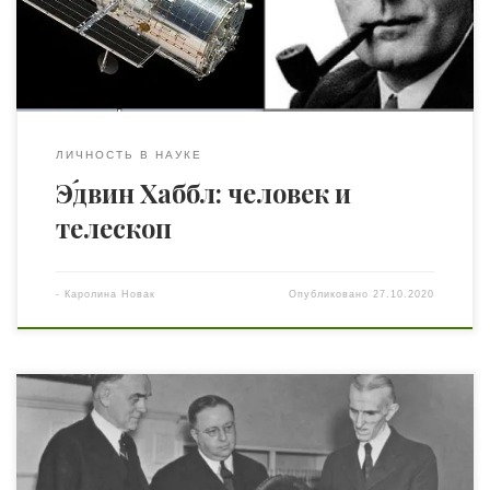
именно Эдвин Пауэлл Хаббл доказал, что, кроме
нашего Млечного Пути, существуют и другие галактики.
Эдвин […]
ЛИЧНОСТЬ В НАУКЕ
Э́двин Хаббл: человек и
телескоп
-
Каролина Новак
Опубликовано
27.10.2020
«Я придерживаюсь той мысли, что есть такое явление,
которое мы привыкли называть электричеством.