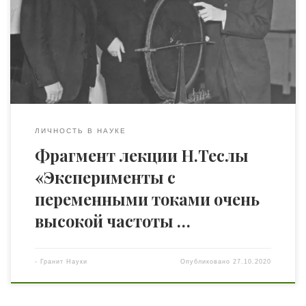
Вопрос состоит в том, что это за явление? или: что из
всего того, о существовании чего нам известно,
наиболее подходит под определение электричества?
Мы знаем, что оно ведет себя как несжимаемая
жидкость; что в природе оно должно […]
ЛИЧНОСТЬ В НАУКЕ
Фрагмент лекции Н.Теслы
«Эксперименты с
переменными токами очень
высокой частоты …
-
Гранит Науки
Опубликовано
27.10.2020