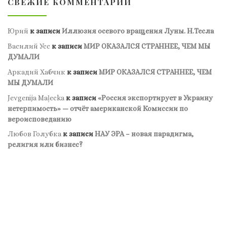
СВЕЖИЕ КОММЕНТАРИИ
Юрий
к записи
Иллюзия осевого вращения Луны. Н.Тесла
Василий Усс
к записи
МИР ОКАЗАЛСЯ СТРАННЕЕ, ЧЕМ МЫ
ДУМАЛИ
Аркадий Хабчик
к записи
МИР ОКАЗАЛСЯ СТРАННЕЕ, ЧЕМ
МЫ ДУМАЛИ
Jevgenija Maļecka
к записи
«Россия экспортирует в Украину
нетерпимость» — отчёт американской Комиссии по
вероисповеданию
Любов Голубка
к записи
НАУ ЭРА – новая парадигма,
религия или бизнес?