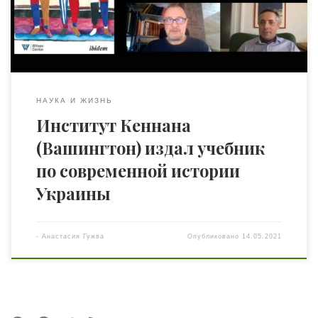
читайте здесь). Как преподаватель философии и
политической науки в американских и германских вузах
(в т.ч. в Гардвардском ун-те, ун-те Виадрина и […]
НАУКА И ЖИЗНЬ
Институт Кеннана
(Вашингтон) издал учебник
по современной истории
Украины
-
Анастасия Гужва
Опубликовано
14.05.2021