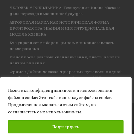
ЧЕЛОВЕК У РУБИЛЬНИКА. Техноутопия Илона Маска и
цена перехода в машинное будущее
АВТОРСКАЯ НАУКА КАК ИСТОРИЧЕСКАЯ ФОРМА
ПРОИЗВОДСТВА ЗНАНИЯ И ИНСТИТУЦИОНАЛЬНАЯ
МОДЕЛЬ XXI ВЕКА
Кто управляет выбором: рынок, внимание и власть
после разлома
Рынок после разлома: специализация, власть и новые
центры влияния
Фримен Дайсон доказал: три разных пути вели к одной
и той же физике — и навсегда объединил КЭД
Политика конфиденциальности и использования
файлов сookie: Этот сайт использует файлы cookie.
Продолжая пользоваться этим сайтом, вы
соглашаетесь с их использованием.
© 2026
Granite of science
– Все права защищены
ПОДПИСАТЬСЯ
Подтвердить