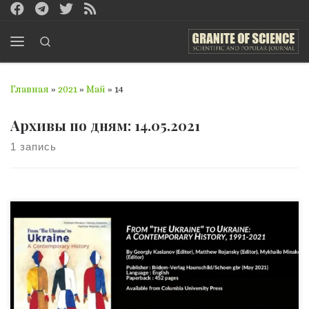
Перейти к содержимому
Search
Меню
Главная
»
2021
»
Май
»
14
Архивы по дням:
14.05.2021
1 запись
Институт Кеннана выпустил книгу «От «Украины» к
Украине: современная история, 1991-2021»
(From ‘TheUkraine’ to Ukraine. A Contemporary History). Об
этом «Граниту науки» сообщил один из троих
редакторов коллективной монографии, доктор
философских наук Михаил Минаков (интервью с ним