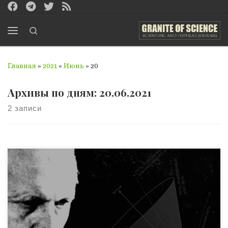
Перейти к содержимому
Search
Меню
Главная
»
2021
»
Июнь
»
20
Архивы по дням:
20.06.2021
2 записи
Впервые проблема Осевого времени была поставлена в
классической немецкой философии (Фихте, Гегелем,
Шеллингом). Упоминая об этом, К. Ясперс справедливо
подвергает концепцию своих предшественников
серьезной критике и прежде всего за ее ограниченно-
региональный, а не всемирно-исторический характер: