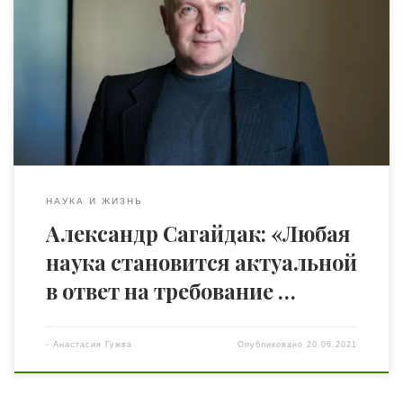
общества, руководителем ассоциации «Теурунг»,
академиком Европейской академии наук Украины
Александром Сагайдаком на тему менталитета и его
исследований в мировой науке. — Александр
Николаевич, как по-Вашему, когда в человеческой
истории люди начали обращать внимание и учитывать
менталитетную составляющую? Особенности
человеческого менталитета с успехом […]
НАУКА И ЖИЗНЬ
Александр Сагайдак: «Любая
наука становится актуальной
в ответ на требование …
-
Анастасия Гужва
Опубликовано
20.06.2021