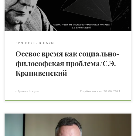
под Осевым временем они понимали по сути дела
время возникновения христианства и его
триумфального шествия […]
ЛИЧНОСТЬ В НАУКЕ
Осевое время как социально-
философская проблема/С.Э.
Крапивенский
-
Гранит Науки
Опубликовано
20.06.2021
Представляем вниманию читателей интервью с
председателем Одесского психолого-философского