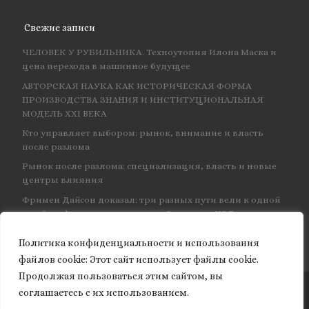
Свежие записи
ЧЕЛОВЕК У РУБИЛЬНИКА. Техноутопия Илона Маска и
цена перехода в машинное будущее
АВТОРСКАЯ НАУКА КАК ИСТОРИЧЕСКАЯ ФОРМА
ПРОИЗВОДСТВА ЗНАНИЯ И ИНСТИТУЦИОНАЛЬНАЯ
МОДЕЛЬ XXI ВЕКА
Кто управляет выбором: рынок, внимание и власть
после разлома
Рынок после разлома: специализация, власть и новые
центры влияния
Фримен Дайсон доказал: три разных пути вели к одной
и той же физике — и навсегда объединил КЭД
Политика конфиденциальности и использования
файлов сookie: Этот сайт использует файлы cookie.
Продолжая пользоваться этим сайтом, вы
соглашаетесь с их использованием.
© 2026
Granite of science
– Все права защищены