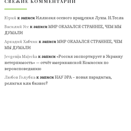
СВЕЖИЕ КОММЕНТАРИИ
Юрий
к записи
Иллюзия осевого вращения Луны. Н.Тесла
Василий Усс
к записи
МИР ОКАЗАЛСЯ СТРАННЕЕ, ЧЕМ МЫ
ДУМАЛИ
Аркадий Хабчик
к записи
МИР ОКАЗАЛСЯ СТРАННЕЕ, ЧЕМ
МЫ ДУМАЛИ
Jevgenija Maļecka
к записи
«Россия экспортирует в Украину
нетерпимость» — отчёт американской Комиссии по
вероисповеданию
Любов Голубка
к записи
НАУ ЭРА – новая парадигма,
религия или бизнес?