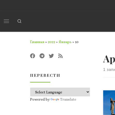
Перейти к содержимому
Search
Меню
Главная
»
2022
»
Январь
»
10
Ар
1 зап
ПЕРЕВЕСТИ
В 1
Powered by
Translate
уче
Анто
тео