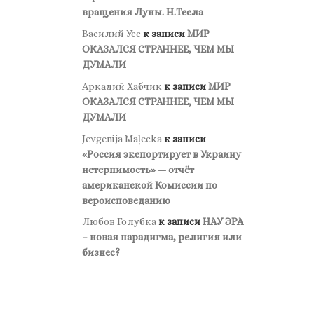
вращения Луны. Н.Тесла
Василий Усс
к записи
МИР
ОКАЗАЛСЯ СТРАННЕЕ, ЧЕМ МЫ
ДУМАЛИ
Аркадий Хабчик
к записи
МИР
ОКАЗАЛСЯ СТРАННЕЕ, ЧЕМ МЫ
ДУМАЛИ
Jevgenija Maļecka
к записи
«Россия экспортирует в Украину
нетерпимость» — отчёт
американской Комиссии по
вероисповеданию
Любов Голубка
к записи
НАУ ЭРА
– новая парадигма, религия или
бизнес?