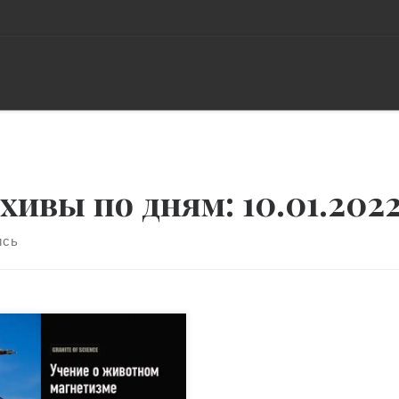
хивы по дням:
10.01.202
ись
8 веке самым богатым
ным Европы был Франц
н Месмер (1734-1815): его
рия позволила ему собрать