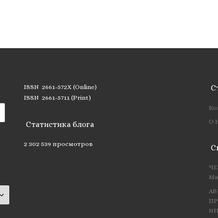
ISSN 2661-572X (Online)
С
ISSN 2661-5711 (Print)
Ко
О 
Статистика блога
2 302 539 просмотров
С
ЧЕ
Ма
АВ
ПР
ИН