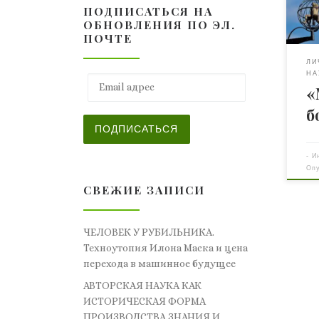
ПОДПИСАТЬСЯ НА
сос
ОБНОВЛЕНИЯ ПО ЭЛ.
Отч
ПОЧТЕ
вын
о р
ЛИ
НА
отр
Email адрес
«
бук
маг
б
под
ПОДПИСАТЬСЯ
тер
вну
-
И
Оп
СВЕЖИЕ ЗАПИСИ
ЧЕЛОВЕК У РУБИЛЬНИКА.
Техноутопия Илона Маска и цена
перехода в машинное будущее
АВТОРСКАЯ НАУКА КАК
ИСТОРИЧЕСКАЯ ФОРМА
ПРОИЗВОДСТВА ЗНАНИЯ И