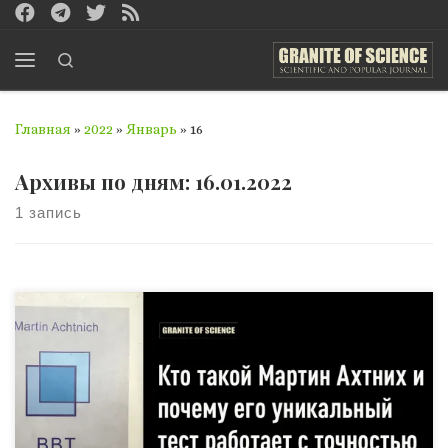
Перейти к содержимому
Search
Меню
Главная
»
2022
»
Январь
»
16
Архивы по дням:
16.01.2022
1 запись
Швейцарский ученый, доктор медицины, прямой
последователь школы судьбоанализа Липота Сонди,
Мартин Ахтних знаменит в Европе как
создатель единственного в мире валидного
проективного теста определения профессиональной
судьбы. На сборку и выверение этого теста ученому