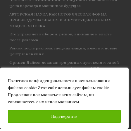
цена перехода в машинное будущее
АВТОРСКАЯ НАУКА КАК ИСТОРИЧЕСКАЯ ФОРМА
ПРОИЗВОДСТВА ЗНАНИЯ И ИНСТИТУЦИОНАЛЬНАЯ
МОДЕЛЬ XXI ВЕКА
Кто управляет выбором: рынок, внимание и власть
после разлома
Рынок после разлома: специализация, власть и новые
центры влияния
Фримен Дайсон доказал: три разных пути вели к одной
и той же физике — и навсегда объединил КЭД
Политика конфиденциальности и использования
файлов сookie: Этот сайт использует файлы cookie.
Продолжая пользоваться этим сайтом, вы
соглашаетесь с их использованием.
© 2026
Granite of science
– Все права защищены
ПОДПИСАТЬСЯ
Подтвердить