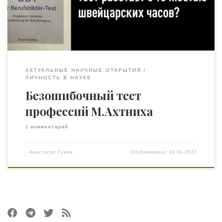
понадобилось 17 лет. Мартин Ахтних родился 20 мая
1918 года в Винтертуре. Этот город в северном кантоне
Цюриха […]
АКТУАЛЬНЫЕ НАУЧНЫЕ ОТКРЫТИЯ
ЛИЧНОСТЬ В НАУКЕ
Безошибочный тест
профессий М.Ахтниха
1 комментарий
-
Анастасия Гужва
Опубликовано
16.01.2022