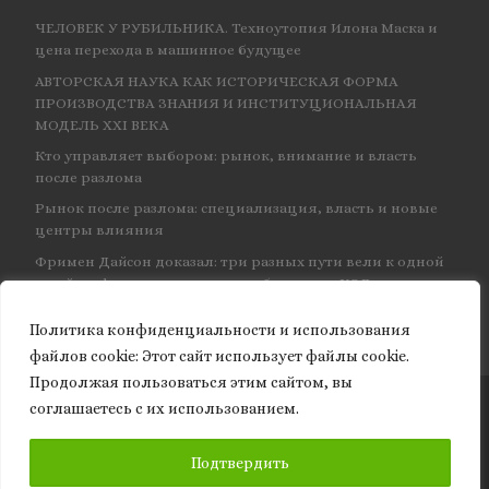
ЧЕЛОВЕК У РУБИЛЬНИКА. Техноутопия Илона Маска и
цена перехода в машинное будущее
АВТОРСКАЯ НАУКА КАК ИСТОРИЧЕСКАЯ ФОРМА
ПРОИЗВОДСТВА ЗНАНИЯ И ИНСТИТУЦИОНАЛЬНАЯ
МОДЕЛЬ XXI ВЕКА
Кто управляет выбором: рынок, внимание и власть
после разлома
Рынок после разлома: специализация, власть и новые
центры влияния
Фримен Дайсон доказал: три разных пути вели к одной
и той же физике — и навсегда объединил КЭД
Политика конфиденциальности и использования
файлов сookie: Этот сайт использует файлы cookie.
Продолжая пользоваться этим сайтом, вы
соглашаетесь с их использованием.
© 2026
Granite of science
– Все права защищены
ПОДПИСАТЬСЯ
Подтвердить