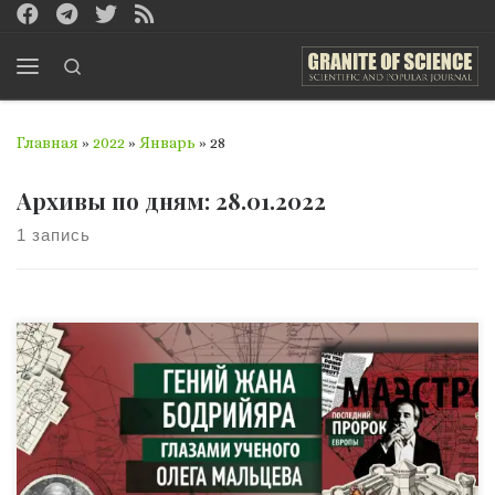
Перейти к содержимому
Search
Меню
Главная
»
2022
»
Январь
»
28
Архивы по дням:
28.01.2022
1 запись
Рецензия Prof. Dr. Максимилиано Э. Корстанье Жан
Бодрийяр, беcспорно, один из величайших умов 20-го
века. То наследие, которое Бодрийяр оставил миру,
проливает свет на современные социальные науки,
предостерегая о проблемах и опасностях, которые
порождает общество. Глобальный капитализм, как и