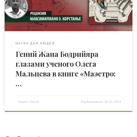
среда симулякров, ставит под угрозу существование
самосознания личности, превращая человеческое
взаимодействие […]
НАУКА ДЛЯ ЛЮДЕЙ
Гений Жана Бодрийяра
глазами ученого Олега
Мальцева в книге «Маэстро:
…
-
Гранит Науки
Опубликовано
28.01.2022