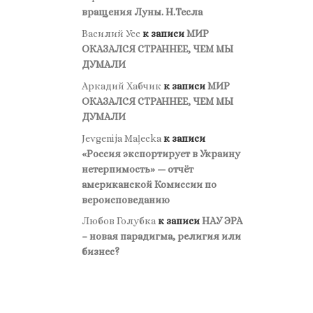
вращения Луны. Н.Тесла
Василий Усс
к записи
МИР
ОКАЗАЛСЯ СТРАННЕЕ, ЧЕМ МЫ
ДУМАЛИ
Аркадий Хабчик
к записи
МИР
ОКАЗАЛСЯ СТРАННЕЕ, ЧЕМ МЫ
ДУМАЛИ
Jevgenija Maļecka
к записи
«Россия экспортирует в Украину
нетерпимость» — отчёт
американской Комиссии по
вероисповеданию
Любов Голубка
к записи
НАУ ЭРА
– новая парадигма, религия или
бизнес?