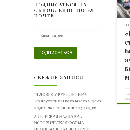
ПОДПИСАТЬСЯ НА
ЦЕР
ОБНОВЛЕНИЯ ПО ЭЛ.
экс
ПОЧТЕ
уст
сде
НА
«
нау
Email адрес
им 
с
эле
Б
Хиг
ПОДПИСАТЬСЯ
зав
а
мод
к
час
м
пла
СВЕЖИЕ ЗАПИСИ
-
Х
ЧЕЛОВЕК У РУБИЛЬНИКА.
Оп
Техноутопия Илона Маска и цена
перехода в машинное будущее
АВТОРСКАЯ НАУКА КАК
ИСТОРИЧЕСКАЯ ФОРМА
ПРОИЗВОДСТВА ЗНАНИЯ И