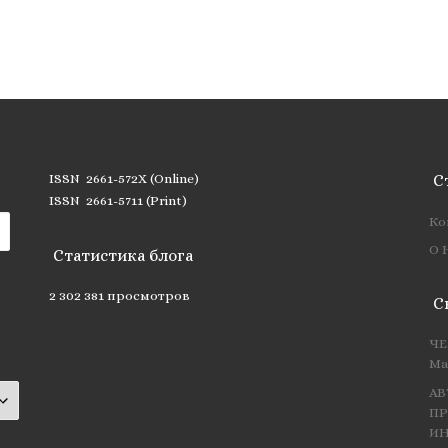
ISSN 2661-572X (Online)
С
ISSN 2661-5711 (Print)
Ко
О 
Статистика блога
2 302 381 просмотров
С
ЧЕ
Ма
АВ
ПР
ИН