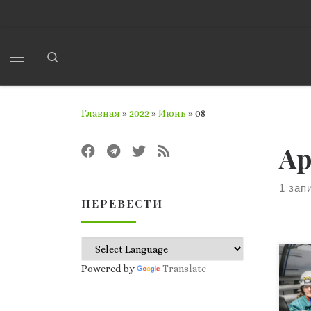
Перейти к содержимому
Search
Меню
Главная
»
2022
»
Июнь
»
08
Ар
1 зап
ПЕРЕВЕСТИ
Бол
Powered by
Translate
(БА
уск
час