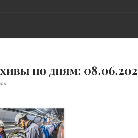
хивы по дням:
08.06.202
ись
ьшой адронный коллайдер
К) – 26-километровый
оритель элементарных
тиц, расположенный в