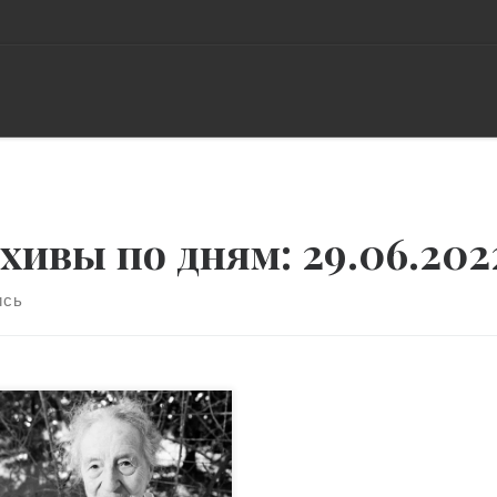
хивы по дням:
29.06.202
ись
стории медицины немало
иких женщин, но среди них
но уверенно выделить
лу Денмарк, которая