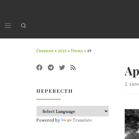
Перейти к содержимому
Search
Меню
Главная
»
2022
»
Июнь
»
29
Ар
1 зап
ПЕРЕВЕСТИ
В и
Powered by
Translate
вел
мож
Лей