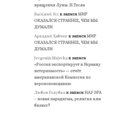
вращения Луны. Н.Тесла
Василий Усс
к записи
МИР
ОКАЗАЛСЯ СТРАННЕЕ, ЧЕМ МЫ
ДУМАЛИ
Аркадий Хабчик
к записи
МИР
ОКАЗАЛСЯ СТРАННЕЕ, ЧЕМ МЫ
ДУМАЛИ
Jevgenija Maļecka
к записи
«Россия экспортирует в Украину
нетерпимость» — отчёт
американской Комиссии по
вероисповеданию
Любов Голубка
к записи
НАУ ЭРА
– новая парадигма, религия или
бизнес?