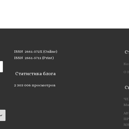
ISSN 2661-572X (Online)
С
ISSN 2661-5711 (Print)
Ко
О 
Статистика блога
2 303 006 просмотров
С
ЧЕ
Ма
АВ
ПР
ИН