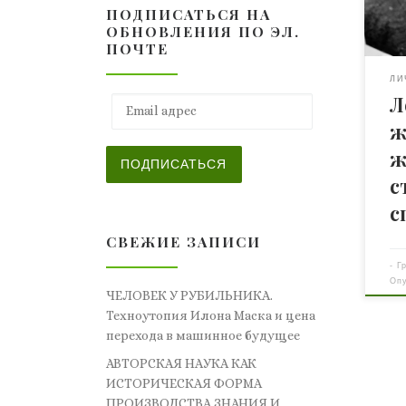
ПОДПИСАТЬСЯ НА
явл
ОБНОВЛЕНИЯ ПО ЭЛ.
раз
ПОЧТЕ
кок
114 
ЛИ
Л
и з
Email адрес
вра
ж
раб
ж
лет
ПОДПИСАТЬСЯ
с
с
СВЕЖИЕ ЗАПИСИ
-
Г
Оп
ЧЕЛОВЕК У РУБИЛЬНИКА.
Техноутопия Илона Маска и цена
перехода в машинное будущее
АВТОРСКАЯ НАУКА КАК
ИСТОРИЧЕСКАЯ ФОРМА
ПРОИЗВОДСТВА ЗНАНИЯ И