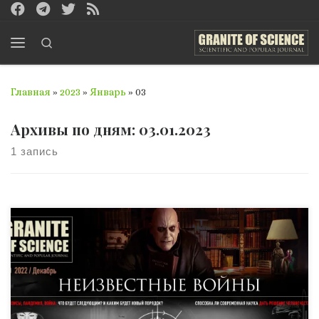
Перейти к содержимому
Search
Меню
Главная
»
2023
»
Январь
»
03
Архивы по дням:
03.01.2023
1 запись
Дорогие читатели! Мы рады вам сообщить о выходе
юбилейного выпуска научно-популярного журнала
«Гранит науки». В силу хорошо известных вам причин, в
2022 году мы подготовили только один печатный
выпуск, но какой! Впрочем, сможете сами дать ему