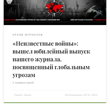
оценку, полистав страницы. Наука всегда должна
отвечать на запросы общества в текущий момент
времени […]
АРХИВ ЖУРНАЛОВ
«Неизвестные войны»:
вышел юбилейный выпуск
нашего журнала,
посвященный глобальным
угрозам
1 комментарий
-
Гранит Науки
Опубликовано
03.01.2023