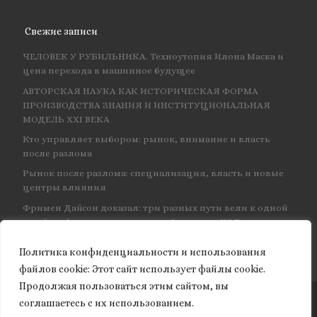
Свежие записи
ЧЕЛОВЕК У РУБИЛЬНИКА. Техноутопия Илона Маска и
цена перехода в машинное будущее
АВТОРСКАЯ НАУКА КАК ИСТОРИЧЕСКАЯ ФОРМА
ПРОИЗВОДСТВА ЗНАНИЯ И ИНСТИТУЦИОНАЛЬНАЯ
МОДЕЛЬ XXI ВЕКА
Кто управляет выбором: рынок, внимание и власть
после разлома
Рынок после разлома: специализация, власть и новые
центры влияния
Фримен Дайсон доказал: три разных пути вели к одной
и той же физике — и навсегда объединил КЭД
Политика конфиденциальности и использования
файлов сookie: Этот сайт использует файлы cookie.
Продолжая пользоваться этим сайтом, вы
соглашаетесь с их использованием.
© 2026
Granite of science
– Все права защищены