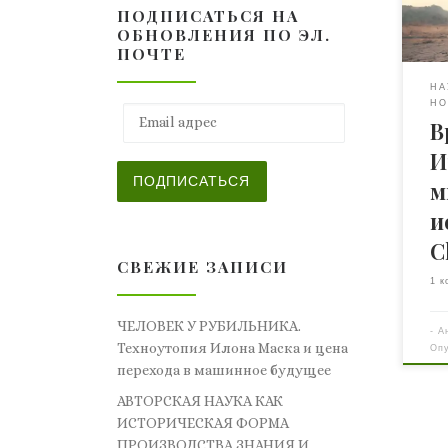
ПОДПИСАТЬСЯ НА
киб
ОБНОВЛЕНИЯ ПО ЭЛ.
дез
ПОЧТЕ
при
Cha
НА
НО
бол
Email адрес
В
зна
все
И
жес
ПОДПИСАТЬСЯ
м
тож
и
пов
экс
C
под
СВЕЖИЕ ЗАПИСИ
1 к
[…]
ЧЕЛОВЕК У РУБИЛЬНИКА.
-
А
Техноутопия Илона Маска и цена
Оп
перехода в машинное будущее
АВТОРСКАЯ НАУКА КАК
ИСТОРИЧЕСКАЯ ФОРМА
ПРОИЗВОДСТВА ЗНАНИЯ И