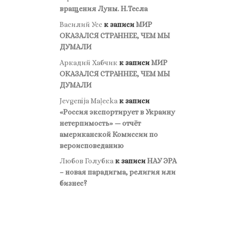
вращения Луны. Н.Тесла
Василий Усс
к записи
МИР
ОКАЗАЛСЯ СТРАННЕЕ, ЧЕМ МЫ
ДУМАЛИ
Аркадий Хабчик
к записи
МИР
ОКАЗАЛСЯ СТРАННЕЕ, ЧЕМ МЫ
ДУМАЛИ
Jevgenija Maļecka
к записи
«Россия экспортирует в Украину
нетерпимость» — отчёт
американской Комиссии по
вероисповеданию
Любов Голубка
к записи
НАУ ЭРА
– новая парадигма, религия или
бизнес?