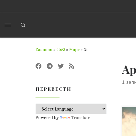
Перейти к содержимому
Search
Меню
Главная
»
2023
»
Март
»
31
Ар
1 зап
ПЕРЕВЕСТИ
Тех
Powered by
Translate
стр
цел
кон