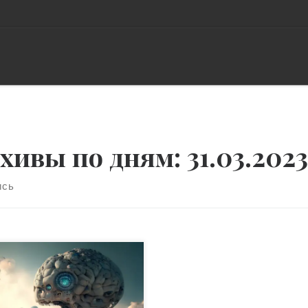
хивы по дням:
31.03.2023
ись
нологии развиваются очень
емительно, а в связи с
ым рядом рисков для
фиденциальности,