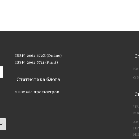
ISSN 2661-572X (Online)
С
ISSN 2661-5711 (Print)
Ко
О 
Статистика блога
2 302 565 просмотров
С
ЧЕ
Ма
АВ
ПР
ИН