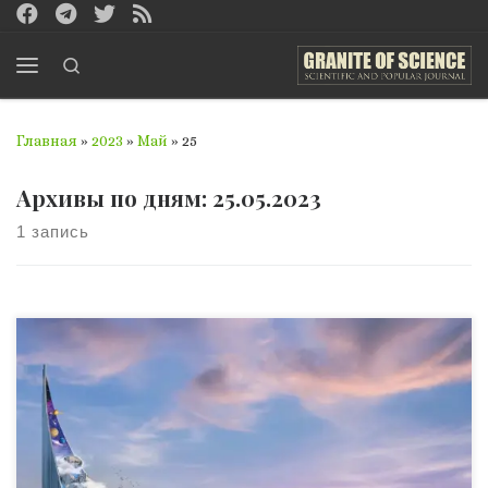
Перейти к содержимому
Search
Меню
Главная
»
2023
»
Май
»
25
Архивы по дням:
25.05.2023
1 запись
С 2016 года кронпринц Саудовской Аравии Мохаммед
бин Салман проводит серию реформ, направленных на
диверсификацию экономики и сокращение
зависимости от нефтяных доходов. В рамках этих
реформ были разработаны несколько стратегий и
программ, связанных с развитием архитектуры и