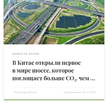
км — открылась для движения. Она оснащена
системами возобновляемой энергии, передовыми
технологиями отслеживания и элементами дизайна,
направленными на сокращение чистых выбросов
углерода на 9000 тонн в год. Об этом пишет pv-magazine
Проект реализовала компания Shandong Hi-Speed Group
[…]
НОВОСТИ НАУКИ
В Китае открыли первое
в мире шоссе, которое
поглощает больше CO₂, чем …
-
Александр Вагнер
Опубликовано
26.12.2024