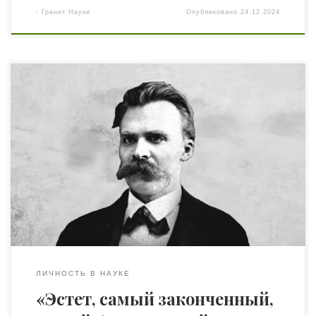
-
Гранит Науки
Опубликовано
24.12.2024
В своем труде «Философия Ницше в свете нашего
опыта» один из самых великих гуманистов XX века
Томас Манн размышляет о жизни, мировоззрении и
творчестве самого знаменитого и влиятельного
философа XIX века. Его отстраненный, анализирующий
взгляд лишь фиксирует важные замечания и
изыскания великого ума, не упрощая и не критикуя,
как свойственно […]
ЛИЧНОСТЬ В НАУКЕ
«Эстет, самый законченный,