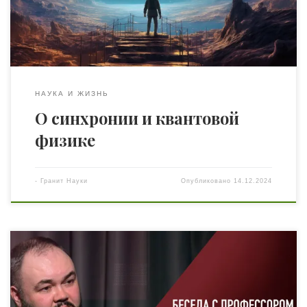
нерассказанные истории, комплексы, синхронии и
таинства, которые перемещаются сквозь нас и сквозь
[…]
НАУКА И ЖИЗНЬ
О синхронии и квантовой
физике
-
Гранит Науки
Опубликовано
14.12.2024
Собеседник «Гранита Науки» профессор Лунёв Виталий
Евгеньевич, академик УАН, председатель Совета
молодых ученых Института психологии им. Г. С. Костюка
НАПН Украины, член Американской психологической