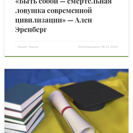
«Быть собой — смертельная
ловушка современной
цивилизации» — Ален
Эренберг
-
Гранит Науки
Опубликовано
09.12.2024
Академическая свобода — неотъемлемое право,
обеспечивающее независимость научных исследований
и свободу слова для ученых. Именно эта свобода
позволяет науке решать глобальные вызовы и
продвигать общество вперед. Однако в современном
мире ученые все чаще становятся объектами
политических репрессий, особенно в условиях
социальных и политических конфликтов.
Политическое преследование ученых угрожает не
только […]