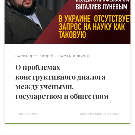
ассоциации — Виталий Евгеньевич, сегодня мы
обсуждаем такую проблему, как отсутствие
нормального и конструктивного диалога между
учёными и обществом, а также между учёными и
государством. Как […]
НАУКА ДЛЯ ЛЮДЕЙ
НАУКА И ЖИЗНЬ
О проблемах
конструктивного диалога
между учеными,
государством и обществом
-
Гранит Науки
Опубликовано
11.12.2024