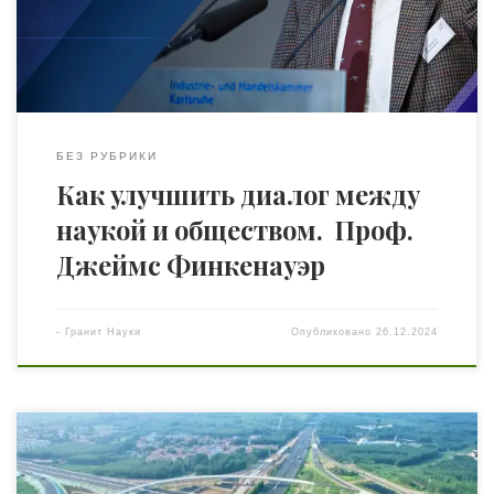
они бросают вызов укоренившимся интересам и
пытаются преодолеть пробелы в понимании. От
ограничений финансирования и непонимания со […]
БЕЗ РУБРИКИ
Как улучшить диалог между
наукой и обществом. Проф.
Джеймс Финкенауэр
-
Гранит Науки
Опубликовано
26.12.2024
Первая в Китае автомагистраль с нулевым выбросом
углерода — шоссе Цзинань-Хэфэй протяженностью 152,7