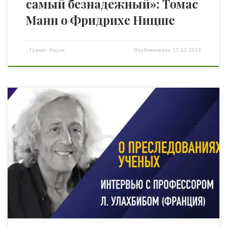
самый безнадежный»: Томас
Манн о Фридрихе Ницше
-
Гранит Науки
Опубликовано
17.12.2024
«Научный метод требует не только точности, но и
смелости. Однако именно эта смелость становится
причиной нападок» Работа учёных по своей природе
всегда связана с трудностями, однако они
сталкиваются с множеством дополнительных проблем.
В чём заключается суть научного метода? Почему учёные
становятся мишенью для нападок со стороны
общества, изучаемых ими групп, […]