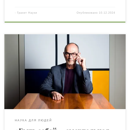
-
Гранит Науки
Опубликовано
10.12.2024
Ален Эренберг — французский философ, социолог,
психоаналитик. Известен своей основной работой о
клинической депрессии «Усталость от себя». Его работа
посвящена культуре индивидуализма в наше время и
ее взаимосвязи с психическим здоровьем. Хочу
поделиться своими соображениями о том, что
рассматриваю как очень серьезную проблему
современной цивилизации в связи с тем местом, […]
НАУКА ДЛЯ ЛЮДЕЙ