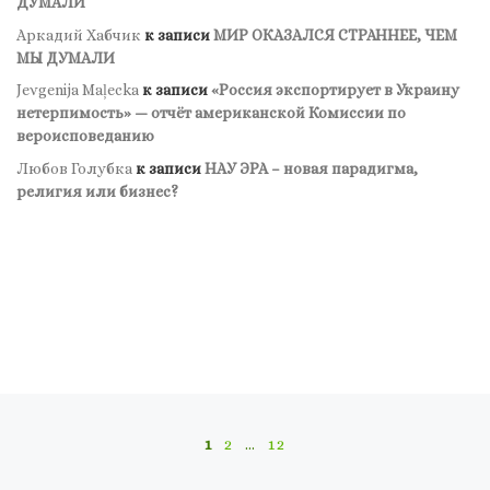
ДУМАЛИ
Аркадий Хабчик
к записи
МИР ОКАЗАЛСЯ СТРАННЕЕ, ЧЕМ
МЫ ДУМАЛИ
Jevgenija Maļecka
к записи
«Россия экспортирует в Украину
нетерпимость» — отчёт американской Комиссии по
вероисповеданию
Любов Голубка
к записи
НАУ ЭРА – новая парадигма,
религия или бизнес?
Навигация по записям
1
2
…
12
П