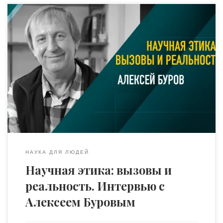
Научная этика служит основой доверия к науке и её
достижениям, определяя моральные принципы и
нормы, которым должны следовать учёные. Однако
история науки показывает, что это далеко не
идеальная сфера: внутри научного сообщества всегда
находились те, кто подрывал её авторитет и
преследовал коллег за их альтернативные взгляды.
Сегодня, в эпоху технологического […]
НАУКА ДЛЯ ЛЮДЕЙ
Научная этика: вызовы и
реальность. Интервью с
Алексеем Буровым