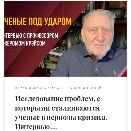
В постоянно меняющемся мире научных исследований
ученые и академики часто оказываются на стыке
прогресса и противоречий. Свобода научного поиска
порой сталкивается с сопротивлением из-за
общественных недоразумений, чрезмерного
вмешательства со стороны властей или
институциональных ошибок. В этом интервью мы
поднимем важные вопросы о том, как часто
исследователи и ученые становятся жертвами […]
НАУКА И ЖИЗНЬ
РАЗДЕЛ РАССЛЕДОВАНИЙ
Исследование проблем, с
которыми сталкиваются
ученые в периоды кризиса.
Интервью …