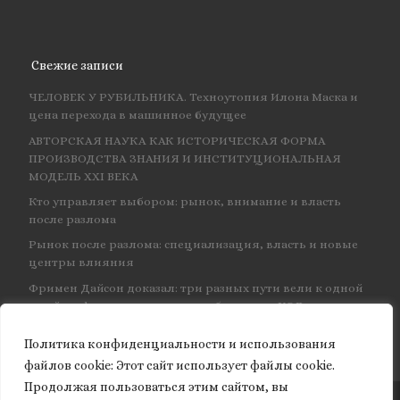
Свежие записи
ЧЕЛОВЕК У РУБИЛЬНИКА. Техноутопия Илона Маска и
цена перехода в машинное будущее
АВТОРСКАЯ НАУКА КАК ИСТОРИЧЕСКАЯ ФОРМА
ПРОИЗВОДСТВА ЗНАНИЯ И ИНСТИТУЦИОНАЛЬНАЯ
МОДЕЛЬ XXI ВЕКА
Кто управляет выбором: рынок, внимание и власть
после разлома
Рынок после разлома: специализация, власть и новые
центры влияния
Фримен Дайсон доказал: три разных пути вели к одной
и той же физике — и навсегда объединил КЭД
Политика конфиденциальности и использования
файлов сookie: Этот сайт использует файлы cookie.
Продолжая пользоваться этим сайтом, вы