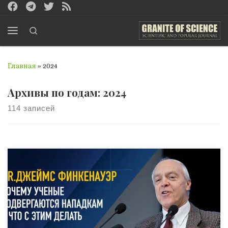
Перейти к содержимому
Search
Меню
Главная
»
2024
Архивы по годам:
2024
114 записей
В этом эксклюзивном интервью доктор Джеймс О.
Финкенауэр — эксперт по организованной
преступности, писатель, почетный профессор
Ратгерского университета и академик EUASU —
рассказывает о многогранных препятствиях, с
которыми сталкиваются ученые и исследователи, когда