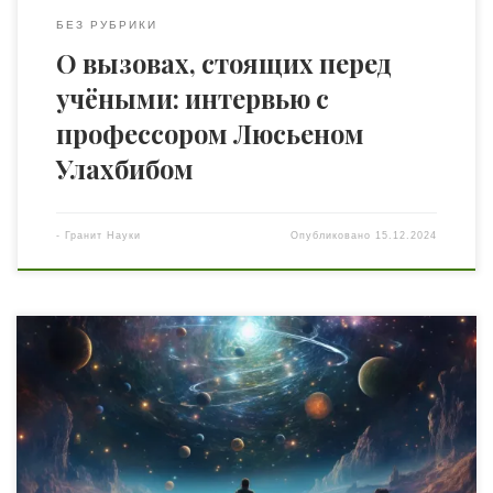
БЕЗ РУБРИКИ
О вызовах, стоящих перед
учёными: интервью с
профессором Люсьеном
Улахбибом
-
Гранит Науки
Опубликовано
15.12.2024
Фрагмент из книги американского юнгианского
психоаналитика Джеймса Холлиса «Призраки вокруг
нас. В поисках избавления», в которой он повествует о
том, что люди откликаются на проявления таких
невидимых форм, как тени родителей и дальних
предков, внутренние голоса, фантазии, импульсы,