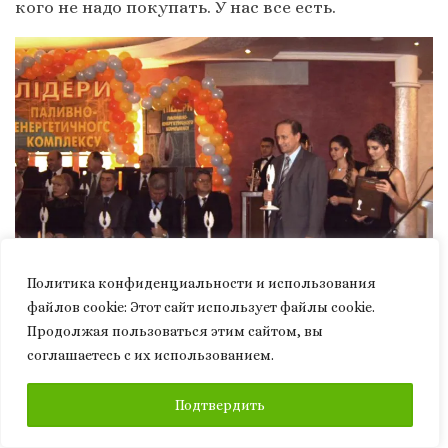
кого не надо покупать. У нас все есть.
Политика конфиденциальности и использования
файлов сookie: Этот сайт использует файлы cookie.
Продолжая пользоваться этим сайтом, вы
соглашаетесь с их использованием.
Михаил Абдулин — многократный победитель
Всеукраинского конкурса «Лидер топливно-
энергетического комплекса» в номинациях «Научно-
ПОДПИСАТЬСЯ
Подтвердить
техническая разработка» и «Энергосберегающий проект».