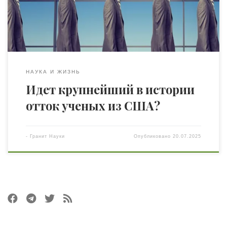
исследованиями. Важнейшие научные журналы
издавались на немецком. Гёттинген, Берлин, Мюнхен —
это были центры притяжения […]
НАУКА И ЖИЗНЬ
Идет крупнейший в истории
отток ученых из США?
-
Гранит Науки
Опубликовано
20.07.2025