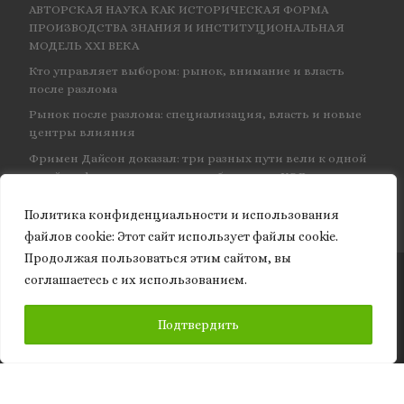
АВТОРСКАЯ НАУКА КАК ИСТОРИЧЕСКАЯ ФОРМА
ПРОИЗВОДСТВА ЗНАНИЯ И ИНСТИТУЦИОНАЛЬНАЯ
МОДЕЛЬ XXI ВЕКА
Кто управляет выбором: рынок, внимание и власть
после разлома
Рынок после разлома: специализация, власть и новые
центры влияния
Фримен Дайсон доказал: три разных пути вели к одной
и той же физике — и навсегда объединил КЭД
Политика конфиденциальности и использования
файлов сookie: Этот сайт использует файлы cookie.
Продолжая пользоваться этим сайтом, вы
соглашаетесь с их использованием.
© 2026
Granite of science
– Все права защищены
ПОДПИСАТЬСЯ
Подтвердить