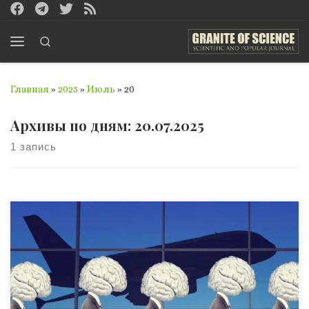
Перейти к содержимому
Search
Меню
Главная
»
2025
»
Июль
»
20
Архивы по дням:
20.07.2025
1 запись
К началу 1930-х годов Германия была мировым
центром научной мысли. Немецкий язык был новой
латынью для любого серьезного ученого. Физик, химик
или математик был обязан читать по-немецки, иначе
он просто не мог следить за передовыми