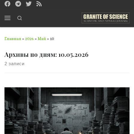
Перейти к содержимому
Search
Меню
Главная
»
2026
»
Май
»
10
Архивы по дням:
10.05.2026
2 записи
Наука — не религия. Наука — способ не сдаваться в
поиске истины. Представьте: вы читаете заголовок —
«Учёные доказали, что X вызывает Y». Авторитетный
журнал, солидный университет, p < 0.05. Всё выглядит
убедительно. Но через год другая группа