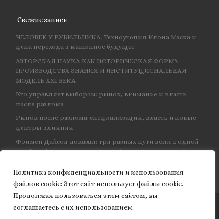
Свежие записи
ЧЕЛОВЕК У РУБИЛЬНИКА. Техноутопия Илона Маска и
цена перехода в машинное будущее
АВТОРСКАЯ НАУКА КАК ИСТОРИЧЕСКАЯ ФОРМА
ПРОИЗВОДСТВА ЗНАНИЯ И ИНСТИТУЦИОНАЛЬНАЯ
МОДЕЛЬ XXI ВЕКА
Кто управляет выбором: рынок, внимание и власть
после разлома
Рынок после разлома: специализация, власть и новые
центры влияния
Фримен Дайсон доказал: три разных пути вели к одной
и той же физике — и навсегда объединил КЭД
Политика конфиденциальности и использования
файлов сookie: Этот сайт использует файлы cookie.
Продолжая пользоваться этим сайтом, вы
соглашаетесь с их использованием.
© 2026
Granite of science
– Все права защищены