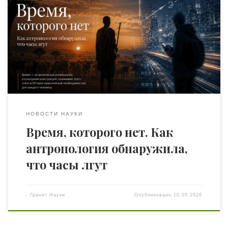
конструкция; понимание этого стало в XXI веке
практической необходимостью для каждого человека.
Южный Судан, 1930-е годы. Британский антрополог
Эдвард Эванс-Причард приехал к народу нуэров с
простым вопросом: как вы измеряете время? Через
несколько месяцев он понял, что сам вопрос был задан
неправильно. У […]
НОВОСТИ НАУКИ
Время, которого нет. Как
антропология обнаружила,
что часы лгут
-
Гранит Науки
Опубликовано
10.05.2026