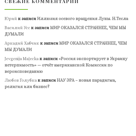
СВЕЖИЕ КОММЕНТАРИИ
Юрий
к записи
Иллюзия осевого вращения Луны. Н.Тесла
Василий Усс
к записи
МИР ОКАЗАЛСЯ СТРАННЕЕ, ЧЕМ МЫ
ДУМАЛИ
Аркадий Хабчик
к записи
МИР ОКАЗАЛСЯ СТРАННЕЕ, ЧЕМ
МЫ ДУМАЛИ
Jevgenija Maļecka
к записи
«Россия экспортирует в Украину
нетерпимость» — отчёт американской Комиссии по
вероисповеданию
Любов Голубка
к записи
НАУ ЭРА – новая парадигма,
религия или бизнес?