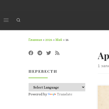
Перейти к содержимому
Search
Меню
Главная
»
2026
»
Май
»
16
Ар
1 зап
ПЕРЕВЕСТИ
В 1
Powered by
Translate
жур
опу
заб