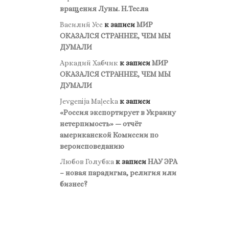
вращения Луны. Н.Тесла
Василий Усс
к записи
МИР
ОКАЗАЛСЯ СТРАННЕЕ, ЧЕМ МЫ
ДУМАЛИ
Аркадий Хабчик
к записи
МИР
ОКАЗАЛСЯ СТРАННЕЕ, ЧЕМ МЫ
ДУМАЛИ
Jevgenija Maļecka
к записи
«Россия экспортирует в Украину
нетерпимость» — отчёт
американской Комиссии по
вероисповеданию
Любов Голубка
к записи
НАУ ЭРА
– новая парадигма, религия или
бизнес?