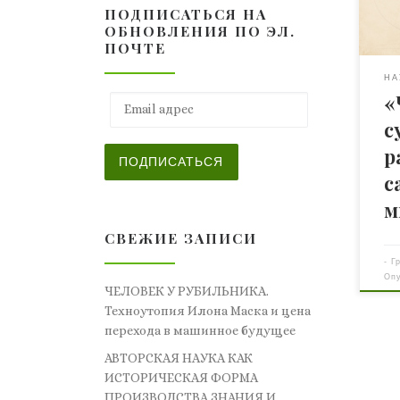
ПОДПИСАТЬСЯ НА
тол
ОБНОВЛЕНИЯ ПО ЭЛ.
тюл
ПОЧТЕ
XVI
зна
НА
«
пси
Email адрес
дом
с
Оди
р
ред
ПОДПИСАТЬСЯ
обы
с
м
СВЕЖИЕ ЗАПИСИ
-
Г
Оп
ЧЕЛОВЕК У РУБИЛЬНИКА.
Техноутопия Илона Маска и цена
перехода в машинное будущее
АВТОРСКАЯ НАУКА КАК
ИСТОРИЧЕСКАЯ ФОРМА
ПРОИЗВОДСТВА ЗНАНИЯ И