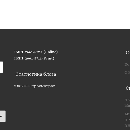
ISSN 2661-572X (Online)
С
ISSN 2661-5711 (Print)
Ко
О 
Статистика блога
2 302 868 просмотров
С
ЧЕ
Ма
АВ
ПР
ИН