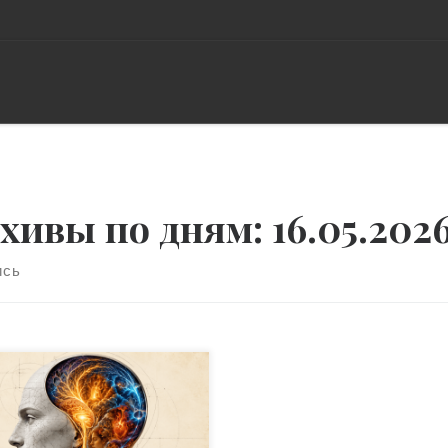
хивы по дням:
16.05.202
ись
841 году шотландский
налист Чарльз Маккей
бликовал книгу о массовых
луждениях и безумиях