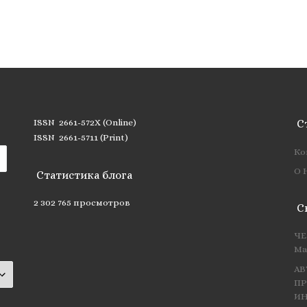
ISSN 2661-572X (Online)
С
ISSN 2661-5711 (Print)
Ко
О 
Статистика блога
2 302 765 просмотров
С
ЧЕ
Ма
АВ
ПР
ИН