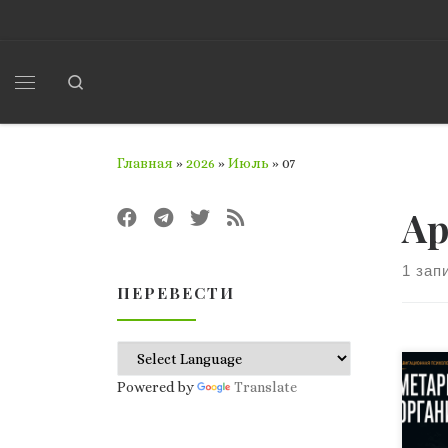
Перейти к содержимому
Search
Меню
Главная
»
2026
»
Июль
»
07
Ар
1 зап
ПЕРЕВЕСТИ
Вве
Powered by
Translate
сто
чел
вос