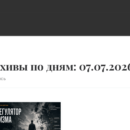
хивы по дням:
07.07.202
ись
дение Наблюдаемый со
роны сбой в деятельности
овека часто
принимается как внезапное