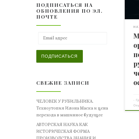
ПОДПИСАТЬСЯ НА
соб
ОБНОВЛЕНИЯ ПО ЭЛ.
пот
ПОЧТЕ
реа
дви
НА
М
упр
Email адрес
Одн
о
сис
п
это
ПОДПИСАТЬСЯ
вну
р
орг
ч
вне
о
Раз
СВЕЖИЕ ЗАПИСИ
ник
вне
-
Г
ЧЕЛОВЕК У РУБИЛЬНИКА.
Оп
Техноутопия Илона Маска и цена
перехода в машинное будущее
АВТОРСКАЯ НАУКА КАК
ИСТОРИЧЕСКАЯ ФОРМА
ПРОИЗВОДСТВА ЗНАНИЯ И