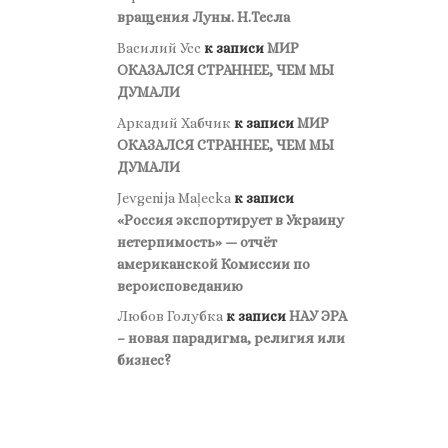
вращения Луны. Н.Тесла
Василий Усс
к записи
МИР
ОКАЗАЛСЯ СТРАННЕЕ, ЧЕМ МЫ
ДУМАЛИ
Аркадий Хабчик
к записи
МИР
ОКАЗАЛСЯ СТРАННЕЕ, ЧЕМ МЫ
ДУМАЛИ
Jevgenija Maļecka
к записи
«Россия экспортирует в Украину
нетерпимость» — отчёт
американской Комиссии по
вероисповеданию
Любов Голубка
к записи
НАУ ЭРА
– новая парадигма, религия или
бизнес?