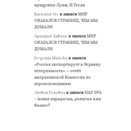
вращения Луны. Н.Тесла
Василий Усс
к записи
МИР
ОКАЗАЛСЯ СТРАННЕЕ, ЧЕМ МЫ
ДУМАЛИ
Аркадий Хабчик
к записи
МИР
ОКАЗАЛСЯ СТРАННЕЕ, ЧЕМ МЫ
ДУМАЛИ
Jevgenija Maļecka
к записи
«Россия экспортирует в Украину
нетерпимость» — отчёт
американской Комиссии по
вероисповеданию
Любов Голубка
к записи
НАУ ЭРА
– новая парадигма, религия или
бизнес?