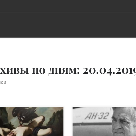
хивы по дням:
20.04.201
иси
блемы современной науки
Двадцатый век подарил эт
краине Особенно отрадное
миру плеяду уникальных
ство, даже переживание,
конструкторов, ученых,
ватывает каждого, кто
академиков в разных отрас