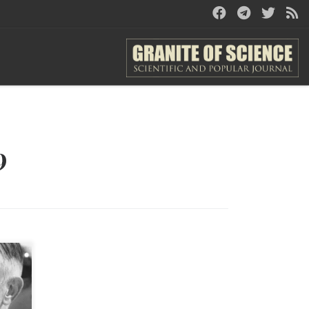
9
ому
лях