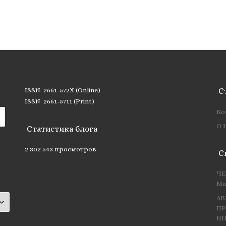
ISSN 2661-572X (Online)
С
ISSN 2661-5711 (Print)
Ко
О 
Статистика блога
2 302 543 просмотров
С
ЧЕ
Ма
АВ
ПР
ИН