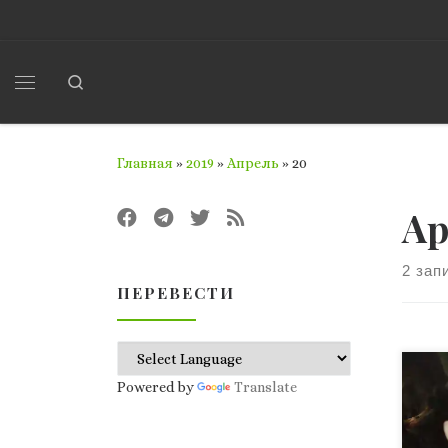
Перейти к содержимому
Search
Меню
Главная
»
2019
»
Апрель
»
20
Ар
2 зап
ПЕРЕВЕСТИ
Про
Powered by
Translate
в У
чув
зах