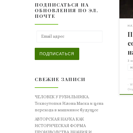
ПОДПИСАТЬСЯ НА
при
ОБНОВЛЕНИЯ ПО ЭЛ.
дес
ПОЧТЕ
стр
дру
НА
П
я б
Email адрес
наз
с
отк
н
ехал
ПОДПИСАТЬСЯ
3 к
н
СВЕЖИЕ ЗАПИСИ
-
W
Оп
ЧЕЛОВЕК У РУБИЛЬНИКА.
Техноутопия Илона Маска и цена
перехода в машинное будущее
АВТОРСКАЯ НАУКА КАК
ИСТОРИЧЕСКАЯ ФОРМА
ПРОИЗВОДСТВА ЗНАНИЯ И