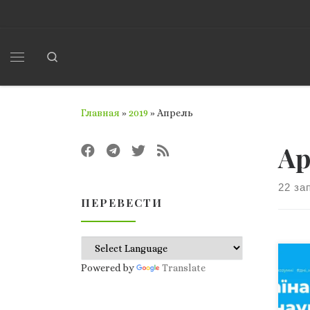
Перейти к содержимому
Search
Меню
Главная
»
2019
»
Апрель
Ар
22 за
ПЕРЕВЕСТИ
В К
Powered by
Translate
за 
пер
нау