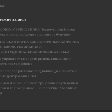
Нас
вежие записи
ЛОВЕК У РУБИЛЬНИКА. Техноутопия Илона
ска и цена перехода в машинное будущее
ТОРСКАЯ НАУКА КАК ИСТОРИЧЕСКАЯ ФОРМА
ОИЗВОДСТВА ЗНАНИЯ И
СТИТУЦИОНАЛЬНАЯ МОДЕЛЬ XXI ВЕКА
о управляет выбором: рынок, внимание и
асть после разлома
нок после разлома: специализация, власть и
вые центры влияния
имен Дайсон доказал: три разных пути вели к
ной и той же физике — и навсегда объединил
ЭД