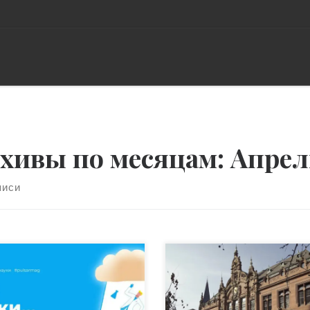
хивы по месяцам:
Апрел
писи
иеве 4 мая состоится «Марш
Одним из самых престижн
науку» — уличная акция-
университетов в Европе
форманс в поддержку
является Гейдельбергский
чной реформы. Для участия
университет имени Рупрехт