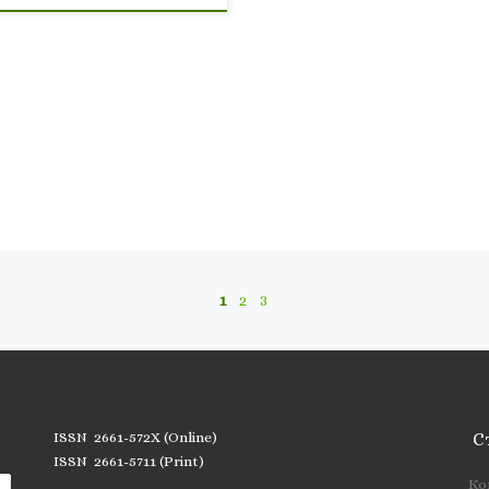
1
2
3
ISSN 2661-572X (Online)
С
ISSN 2661-5711 (Print)
Ко