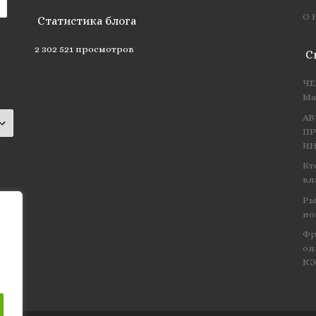
О 
Статистика блога
2 302 521 просмотров
С
ЧЕ
Ма
АВ
ПР
ИН
Кт
вл
Ры
но
Фр
од
К