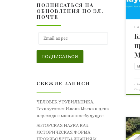
ПОДПИСАТЬСЯ НА
в н
ОБНОВЛЕНИЯ ПО ЭЛ.
сот
ПОЧТЕ
про
гра
НА
К
ста
Email адрес
Бол
п
Как
М
Бол
ПОДПИСАТЬСЯ
сим
гор
СВЕЖИЕ ЗАПИСИ
-
А
Оп
ЧЕЛОВЕК У РУБИЛЬНИКА.
Техноутопия Илона Маска и цена
перехода в машинное будущее
АВТОРСКАЯ НАУКА КАК
Ког
ИСТОРИЧЕСКАЯ ФОРМА
году
ПРОИЗВОДСТВА ЗНАНИЯ И
что