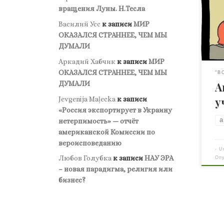
при
вращения Луны. Н.Тесла
«Ог
Василий Усс
к записи
МИР
***
ОКАЗАЛСЯ СТРАННЕЕ, ЧЕМ МЫ
отк
ДУМАЛИ
кот
Аркадий Хабчик
к записи
МИР
туа
ОКАЗАЛСЯ СТРАННЕЕ, ЧЕМ МЫ
что
"В
ДУМАЛИ
А
гол
***
Jevgenija Maļecka
к записи
у
зак
«Россия экспортирует в Украину
эпо
а
нетерпимость» — отчёт
Ока
американской Комиссии по
вероисповеданию
-
U
Любов Голубка
к записи
НАУ ЭРА
Оп
– новая парадигма, религия или
бизнес?