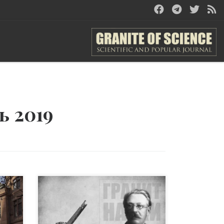
ь 2019
ых
Кто изобрёл кинематограф –
братья Люмьеры или одессит
Иосиф Тимченко? Правильный
а и
ответ – одессит. И это не шутка,