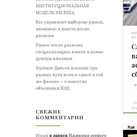
ИНСТИТУЦИОНАЛЬНАЯ
раз
МОДЕЛЬ XXI ВЕКА
меч
авт
Кто управляет выбором: рынок,
сам
внимание и власть после
АК
асф
разлома
ОТ
Ген
С
Рынок после разлома:
«Да 
специализация, власть и новые
в
Ну 
центры влияния
нау
а
раз
Фримен Дайсон доказал: три
с
жиз
разных пути вели к одной и той
же физике — и навсегда
о
объединил КЭД
-
Х
Оп
СВЕЖИЕ
КОММЕНТАРИИ
— К
Юрий
к записи
Иллюзия осевого