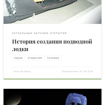
морских глубин. История не сохранила точных
сведений о том, когда человек впервые […]
АКТУАЛЬНЫЕ НАУЧНЫЕ ОТКРЫТИЯ
История создания подводной
лодки
наука
открытия
техника
-
Анна Штайнер
Опубликовано
01.06.2019
В 2018 году учёными были произведены различные