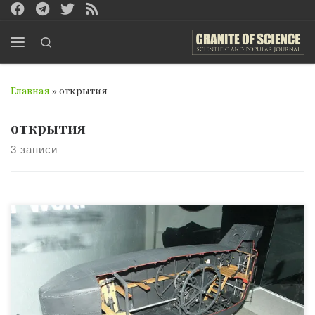
Перейти к содержимому
Search
Меню
Главная
»
открытия
открытия
3 записи
Нигде нет и быть не может такого равенства судеб и
ответственности личного состава, как на подводном
корабле, где в боевом походе либо все побеждают, либо
все погибают. – В.Дыгало С давних времен пытливый
человеческий ум стремился проникнуть в тайны