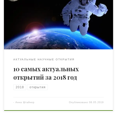
научные и технологические открытия в разных
областях и отраслях науки. Некоторые из событий
вошли в топ-10 самых актуальных открытий в науке за
2018 год. 1. Состоялся первый тестовый полёт
американской ракеты-носителя тяжёлого класса Falcon
Heavy В феврале 2018 компанией Space X был проведен
[…]
АКТУАЛЬНЫЕ НАУЧНЫЕ ОТКРЫТИЯ
10 самых актуальных
открытий за 2018 год
2018
открытия
-
Анна Штайнер
Опубликовано
08.05.2019