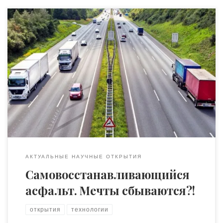
Когда впервые, еще в 2013 году, я узнала от коллег о
том, что голландцы начали разработку осуществления
мечты, наверное, всех автомобилистов –
самовосстанавливающийся асфальт — я подумала:
«Эрик Гений!» Второй мыслью было: «Да его на руках
носить будут!» Ну сами подумайте, зачем наука,
исследования и разработки, которые не делают жизнь
[…]
АКТУАЛЬНЫЕ НАУЧНЫЕ ОТКРЫТИЯ
Самовосстанавливающийся
асфальт. Мечты сбываются?!
открытия
технологии