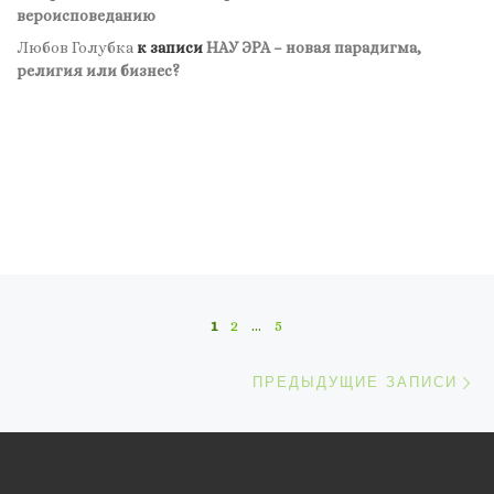
вероисповеданию
Любов Голубка
к записи
НАУ ЭРА – новая парадигма,
религия или бизнес?
Навигация по записям
1
2
…
5
П
ПРЕДЫДУЩИЕ ЗАПИСИ