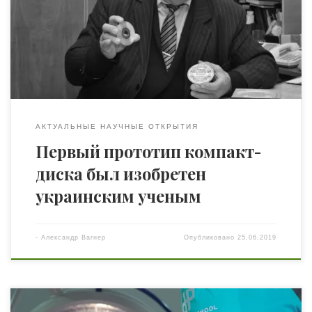
первый лазерный компакт-диск был представлен в 1980
году компаниями Philips и Sony. Так, к концу 1970-х
годов две компании, Philips и Sony, серьёзно занялись
вопросом цифрового звуковоспроизведения, а в […]
АКТУАЛЬНЫЕ НАУЧНЫЕ ОТКРЫТИЯ
Первый прототип компакт-
диска был изобретен
украинским ученым
-
Александр Вагнер
Опубликовано
25.06.2019