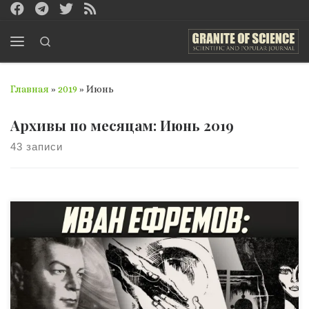
Перейти к содержимому
Search
Меню
Главная
»
2019
»
Июнь
Архивы по месяцам:
Июнь 2019
43 записи
Время уплотнилось. Ефремов-учёный, оглядываясь в
прошлое, созерцал миллионы лет эволюции живых
организмов. Вперёд он заглядывает на две тысячи лет.
Годы, проживаемые человеком, по интенсивности
могут сравниться с тысячелетиями развития
органической жизни. Силой своего воображения и