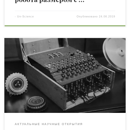
-
Un-Science
Опубликовано
24.06.2019
Тайно проникнуть в намерения и замыслы противника,
выявить его сильные и слабые стороны, предугадать, а
часом и предотвратить планы — вот что представляет
собою феномен разведки. Начало прошлого столетия
по праву заслуживает звания века расцвета искусства
разведки и контрразведки. Это статья не воспевание
гимна Германии времен Второй Мировой, а еще […]
АКТУАЛЬНЫЕ НАУЧНЫЕ ОТКРЫТИЯ