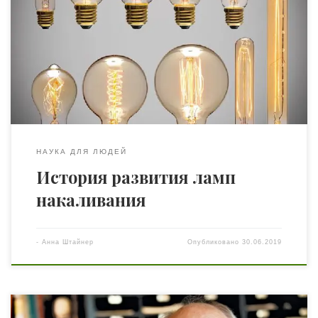
господствующее положение занимало газовое
освещение, имевшее несущественные преимущества
перед лампами с жидким топливом: централизация
поставок установок светильным газом, сравнительная
дешевизна топлива, простота газовых горелок и
простота обслуживания. Но в меру развития
производства, роста […]
НАУКА ДЛЯ ЛЮДЕЙ
История развития ламп
накаливания
-
Анна Штайнер
Опубликовано
30.06.2019