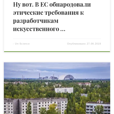
Ну вот. В ЕС обнародовали
этические требования к
разработчикам
искусственного …
-
Un-Science
Опубликовано
27.06.2019
Чернобыль стал иллюстрацией слова “катастрофа”.
Авария на Чернобыльской АЭС превратила обитаемую
область в город-призрак. Благодаря вышедшему
драматическому сериалу “Чернобыль”, в последний
месяц о событиях 1986 года говорят особенно активно. В
этом есть немало плюсов. “Зона отчуждения”
площадью 2600 кв. км. не настолько необитаема,
насколько может показаться из названия. В леса, […]