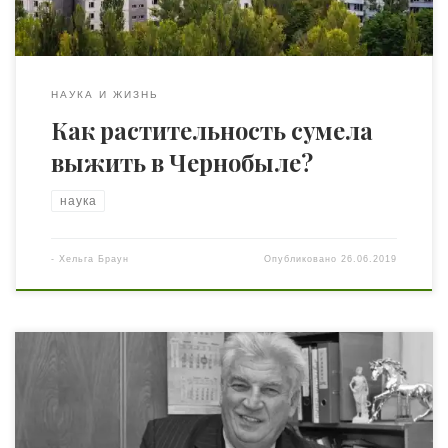
НАУКА И ЖИЗНЬ
Как растительность сумела
выжить в Чернобыле?
наука
-
Хельга Браун
Опубликовано
26.06.2019
На сегодняшний день уже никого не удивишь такой
штукой, как компакт-диск. Но еще лет 40 назад о нем
никто не знал. Согласно общепринятой информации,