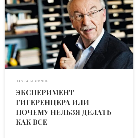
Книга профессора Герда Гигеренцера «Интуитивные
решения: интеллект подсознательного»
(«Bauchentscheidungen. Die Intelligenz des Unbewussten und
die Macht der Intuition») является крайне популярной
последние несколько лет. Вопросы эвристических и
интуитивных методов принятия решений не случайно
привлекают все больше внимания ученых и активных
деловых людей. Эксперимент профессора Герда
Гигеренцера из Института человеческого развития
Общества Макса Планка показательный и […]
НАУКА И ЖИЗНЬ
ЭКСПЕРИМЕНТ
ГИГЕРЕНЦЕРА ИЛИ
ПОЧЕМУ НЕЛЬЗЯ ДЕЛАТЬ
КАК ВСЕ