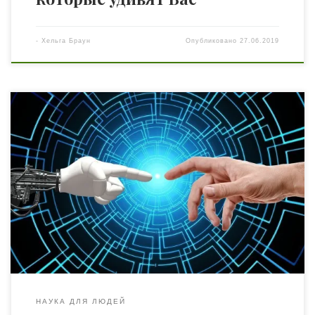
-
Хельга Браун
Опубликовано
27.06.2019
Чтобы привлечь новейшие технология сполна, люди
должны доверять им и ЕВРОКОМИССИЯ РАЗРАБОТАЛА
ОСНОВУ «ЭТИЧЕСКИХ ЗАКОНОВ» ДЛЯ
ИСКУССТВЕННОГО ИНТЕЛЛЕКТА Так европейский
законодатель определил основные принципы: •
Человеческая деятельность и надзор Системы
искусственного интеллекта должны обеспечивать
справедливые общества, поддерживая человеческую
деятельность и основные права, а не уменьшать,
ограничивать или вводить в заблуждение […]
НАУКА ДЛЯ ЛЮДЕЙ