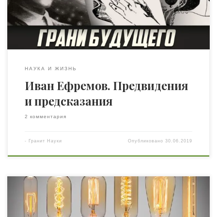
мысли, словно Прямым Лучом, пробивает он панцирь
лет, показывая нам прекрасные картины будущего.
Великий Кристалл […]
НАУКА И ЖИЗНЬ
Иван Ефремов. Предвидения
и предсказания
2 комментария
-
Гранит Науки
Опубликовано
30.06.2019
На сегодняшний день электрическая лампа остается
одним из самых популярных электротехнических
устройств. В течение первой половины XIX века