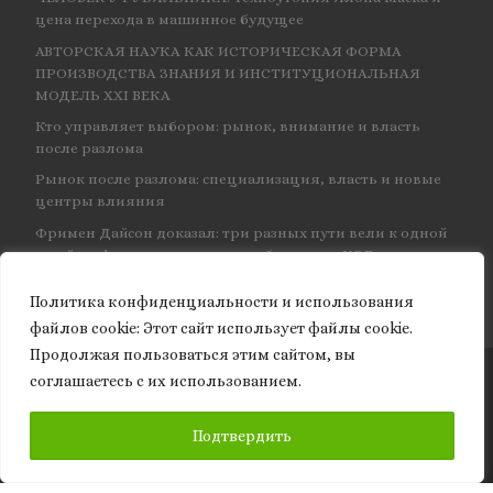
цена перехода в машинное будущее
АВТОРСКАЯ НАУКА КАК ИСТОРИЧЕСКАЯ ФОРМА
ПРОИЗВОДСТВА ЗНАНИЯ И ИНСТИТУЦИОНАЛЬНАЯ
МОДЕЛЬ XXI ВЕКА
Кто управляет выбором: рынок, внимание и власть
после разлома
Рынок после разлома: специализация, власть и новые
центры влияния
Фримен Дайсон доказал: три разных пути вели к одной
и той же физике — и навсегда объединил КЭД
Политика конфиденциальности и использования
файлов сookie: Этот сайт использует файлы cookie.
Продолжая пользоваться этим сайтом, вы
соглашаетесь с их использованием.
© 2026
Granite of science
– Все права защищены
ПОДПИСАТЬСЯ
Подтвердить