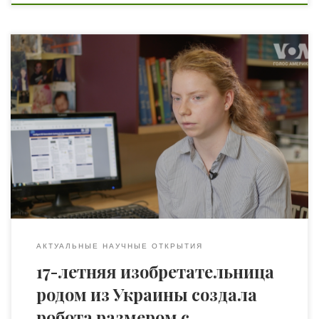
Ей было 3,5 года, когда родители оставили
ЛьвовКапсула-робот со структурой ДНК и
иммигрировали в США. Сегодня 17-летняя София
Лысенко ведет переговоры с крупными
фармакологическими компаниями о возможном
сотрудничестве. София Лысенко ученица 11 класса в
Пенсильвании. Она интересуется наукой с детства. Еще
в начальных классах начала задумываться над
решением самых больших […]
АКТУАЛЬНЫЕ НАУЧНЫЕ ОТКРЫТИЯ
17-летняя изобретательница
родом из Украины создала
робота размером с …