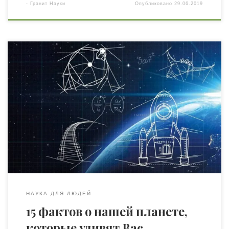
-
Гранит Науки
Опубликовано
29.06.2019
Почему большинство людей не ценят науку? Лично я
считаю, что это связано с научным общением и тем, как
мы преподаем науку в наших школах. И поэтому мне
хочется привести несколько примеров научных фактов,
которые, я надеюсь, вдохновят вас узнавать что-то
новое каждый день. Да, этот список слишком короткий.
Я буду […]
НАУКА ДЛЯ ЛЮДЕЙ
15 фактов о нашей планете,
которые удивят Вас