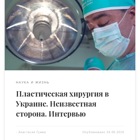
Общество всегда требует определённых канонов
красоты. И в каждую эпоху эти каноны были разными.
Что отличает современное общество от других – это
возможность в короткий срок изменить то, что вам не
нравится в своей внешности, прибегнув к пластической
хирургии. Что касается Украины, то в этом контексте
важно отметить новую тенденцию: […]
НАУКА И ЖИЗНЬ
Пластическая хирургия в
Украине. Неизвестная
сторона. Интервью
-
Анастасия Гужва
Опубликовано
24.06.2019