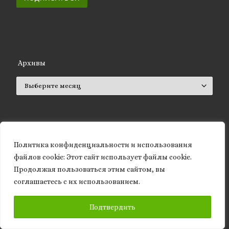
Архивы
Архивы
ISSN 2661-572X (Online)
Политика конфиденциальности и использования
ISSN 2661-5711 (Print)
файлов сookie: Этот сайт использует файлы cookie.
Продолжая пользоваться этим сайтом, вы
соглашаетесь с их использованием.
ПОДПИСАТЬСЯ
Подтвердить
Статистика блога