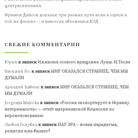
центры влияния
Фримен Дайсон доказал: три разных пути вели к одной и
той же физике — и навсегда объединил КЭД
СВЕЖИЕ КОММЕНТАРИИ
Юрий
к записи
Иллюзия осевого вращения Луны. Н.Тесла
Василий Усс
к записи
МИР ОКАЗАЛСЯ СТРАННЕЕ, ЧЕМ МЫ
ДУМАЛИ
Аркадий Хабчик
к записи
МИР ОКАЗАЛСЯ СТРАННЕЕ, ЧЕМ
МЫ ДУМАЛИ
Jevgenija Maļecka
к записи
«Россия экспортирует в Украину
нетерпимость» — отчёт американской Комиссии по
вероисповеданию
Любов Голубка
к записи
НАУ ЭРА – новая парадигма,
религия или бизнес?