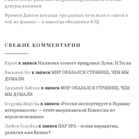
центры влияния
Фримен Дайсон доказал: три разных пути вели к одной и
той же физике — и навсегда объединил КЭД
СВЕЖИЕ КОММЕНТАРИИ
Юрий
к записи
Иллюзия осевого вращения Луны. Н.Тесла
Василий Усс
к записи
МИР ОКАЗАЛСЯ СТРАННЕЕ, ЧЕМ МЫ
ДУМАЛИ
Аркадий Хабчик
к записи
МИР ОКАЗАЛСЯ СТРАННЕЕ, ЧЕМ
МЫ ДУМАЛИ
Jevgenija Maļecka
к записи
«Россия экспортирует в Украину
нетерпимость» — отчёт американской Комиссии по
вероисповеданию
Любов Голубка
к записи
НАУ ЭРА – новая парадигма,
религия или бизнес?