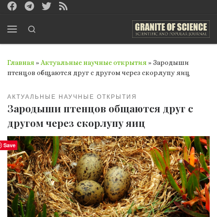
Перейти к содержимому
Search
Меню
Главная
»
Актуальные научные открытия
»
Зародыши
птенцов общаются друг с другом через скорлупу яиц
АКТУАЛЬНЫЕ НАУЧНЫЕ ОТКРЫТИЯ
Зародыши птенцов общаются друг с
другом через скорлупу яиц
Save