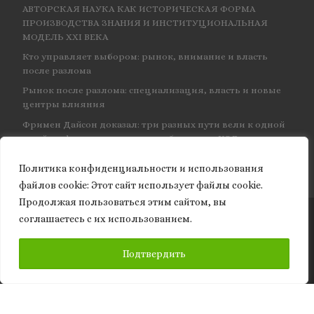
АВТОРСКАЯ НАУКА КАК ИСТОРИЧЕСКАЯ ФОРМА
ПРОИЗВОДСТВА ЗНАНИЯ И ИНСТИТУЦИОНАЛЬНАЯ
МОДЕЛЬ XXI ВЕКА
Кто управляет выбором: рынок, внимание и власть
после разлома
Рынок после разлома: специализация, власть и новые
центры влияния
Фримен Дайсон доказал: три разных пути вели к одной
и той же физике — и навсегда объединил КЭД
Политика конфиденциальности и использования
файлов сookie: Этот сайт использует файлы cookie.
Продолжая пользоваться этим сайтом, вы
соглашаетесь с их использованием.
© 2026
Granite of science
– Все права защищены
ПОДПИСАТЬСЯ
Подтвердить