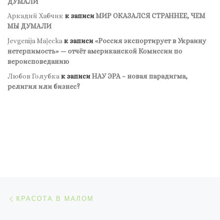
ДУМАЛИ
Аркадий Хабчик
к записи
МИР ОКАЗАЛСЯ СТРАННЕЕ, ЧЕМ
МЫ ДУМАЛИ
Jevgenija Maļecka
к записи
«Россия экспортирует в Украину
нетерпимость» — отчёт американской Комиссии по
вероисповеданию
Любов Голубка
к записи
НАУ ЭРА – новая парадигма,
религия или бизнес?
Навигация по записям
Предыдущая запись
КРАСОТА В МАЛОМ