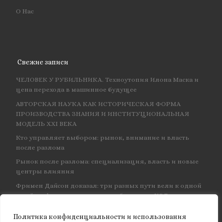
О Нас
Свежие записи
ЧЕЛОВЕК У РУБИЛЬНИКА. Техноутопия Илона Маска и
цена перехода в машинное будущее
АВТОРСКАЯ НАУКА КАК ИСТОРИЧЕСКАЯ ФОРМА
ПРОИЗВОДСТВА ЗНАНИЯ И ИНСТИТУЦИОНАЛЬНАЯ
МОДЕЛЬ XXI ВЕКА
Кто управляет выбором: рынок, внимание и власть
после разлома
Рынок после разлома: специализация, власть и новые
центры влияния
Фримен Дайсон доказал: три разных пути вели к одной
и той же физике — и навсегда объединил КЭД
Политика конфиденциальности и использования