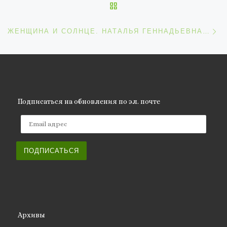
ОБРАТНО К СПИСКУ ЗАП
С
ЖЕНЩИНА И СОЛНЦЕ. НАТАЛЬЯ ГЕННАДЬЕВНА ЩУКИНА – ГЛАВНАЯ ПО СОЛНЦУ В УКРАИНЕ.
Подписаться на обновления по эл. почте
Email адрес
ПОДПИСАТЬСЯ
Архивы