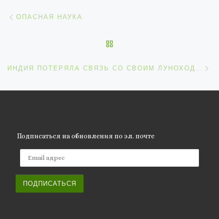
Навигация по записям
Предыдущая запись
ОПАСНАЯ НАУКА
ОБРАТНО К СПИСКУ ЗАП
С
ИНДИЯ ПОТЕРЯЛА СВЯЗЬ СО СВОИМ ЛУНОХОДОМ
Подписаться на обновления по эл. почте
Email адрес
ПОДПИСАТЬСЯ