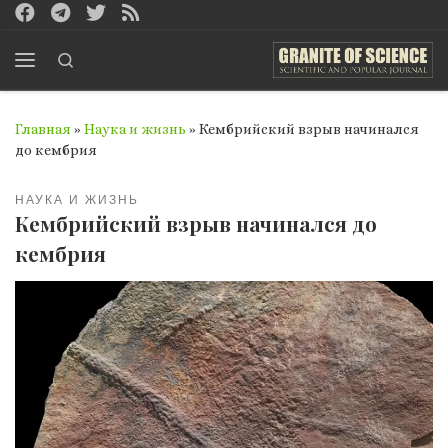
Перейти к содержимому
Search
Меню
Главная
»
Наука и жизнь
»
Кембрийский взрыв начинался
до кембрия
НАУКА И ЖИЗНЬ
Кембрийский взрыв начинался до
кембрия