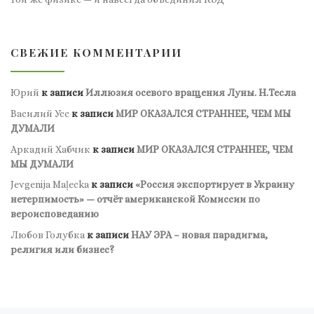
СВЕЖИЕ КОММЕНТАРИИ
Юрий
к записи
Иллюзия осевого вращения Луны. Н.Тесла
Василий Усс
к записи
МИР ОКАЗАЛСЯ СТРАННЕЕ, ЧЕМ МЫ
ДУМАЛИ
Аркадий Хабчик
к записи
МИР ОКАЗАЛСЯ СТРАННЕЕ, ЧЕМ
МЫ ДУМАЛИ
Jevgenija Maļecka
к записи
«Россия экспортирует в Украину
нетерпимость» — отчёт американской Комиссии по
вероисповеданию
Любов Голубка
к записи
НАУ ЭРА – новая парадигма,
религия или бизнес?