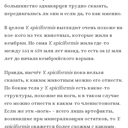
большинство эдиакарцев трудно сказать,
передвигались ли они и если да, то как именно.
В целом
Y.
spiciformis
выглядит очень похоже на
кое-кого из тех животных, которые жили в
кембрии. Но сама
Y.
spiciformis
жила где-то
между 551 и 539 млн лет назад, то есть за 12 млн
лет до начала кембрийского взрыва.
Правда, насчёт
Y. spiciformis
пока нельзя
сказать, к каким животным можно его отнести.
По бокам тела у
Y. spiciformis
есть какие-то
структуры, похожие на ноги, и в таком случае
его можно отнести к каким-то членистоногим.
Если же эти «ноги» – всего лишь артефакты,
возникшие при минерализации остатков, то
Y.
spiciformis
окажется более схожим с какими-