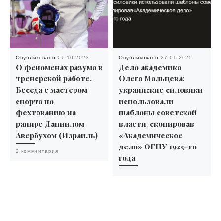
Опубликовано
01.10.2023
Опубликовано
27.01.2025
О феноменах разума в
Дело академика
тренерской работе.
Олега Мальцева:
Беседа с мастером
украинские силовики
спорта по
использовали
фехтованию на
шаблоны советской
рапире Даниилом
власти, скопировав
Авербухом (Израиль)
«Академическое
дело» ОГПУ 1929-го
2 комментария
года