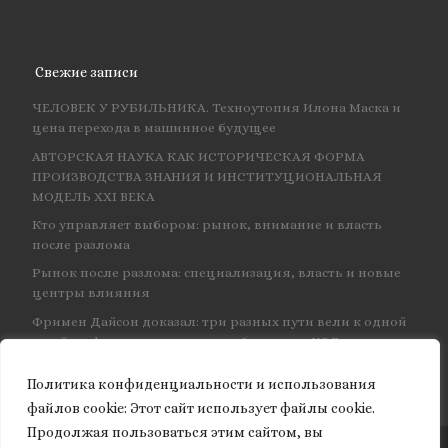
Свежие записи
ЧЕЛОВЕК У РУБИЛЬНИКА. Техноутопия Илона Маска и
цена перехода в машинное будущее
АВТОРСКАЯ НАУКА КАК ИСТОРИЧЕСКАЯ ФОРМА
ПРОИЗВОДСТВА ЗНАНИЯ И ИНСТИТУЦИОНАЛЬНАЯ
МОДЕЛЬ XXI ВЕКА
Кто управляет выбором: рынок, внимание и власть
после разлома
Рынок после разлома: специализация, власть и новые
центры влияния
Фримен Дайсон доказал: три разных пути вели к одной
и той же физике — и навсегда объединил КЭД
Политика конфиденциальности и использования
файлов сookie: Этот сайт использует файлы cookie.
Продолжая пользоваться этим сайтом, вы