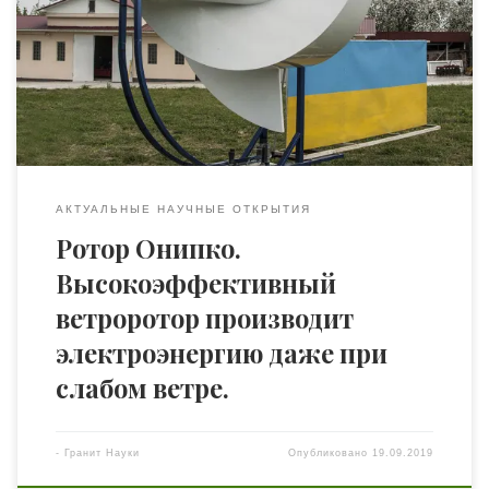
Онипко. Особенностью ветророторов его конструкции
является необычная форма, которая обеспечивает
высокую эффективность, одновременно делая работу
устройства практически неслышной. В традиционных
ветрогенераторах применяются различные лопасти, в
своем же ветряке, […]
АКТУАЛЬНЫЕ НАУЧНЫЕ ОТКРЫТИЯ
Ротор Онипко.
Высокоэффективный
ветроротор производит
электроэнергию даже при
слабом ветре.
-
Гранит Науки
Опубликовано
19.09.2019