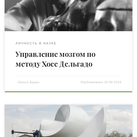
Некогда он писал, что вместо древнего призыва „Познай
самого себя“ человечество должно поставить перед
собой новую задачу — „Создай […]
ЛИЧНОСТЬ В НАУКЕ
Управление мозгом по
методу Хосе Дельгадо
-
Хельга Браун
Опубликовано
19.09.2019
Уникальные ветряки, которые производят
электроэнергию даже при слабом ветре – результат
работы украинского ученого, доктора технических
наук, президента Академии Наук Украины Алексея