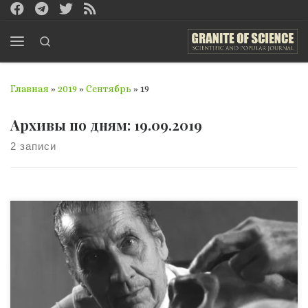
Перейти к содержимому
Search
Меню
Главная
»
2019
»
Сентябрь
»
19
Архивы по дням:
19.09.2019
2 записи
Одним из ключей к научному успеху Дельгадо стал его
талант изобретателя; коллега из Йельского
университета называл его техническим гением. На этой
фотографии, сделанной в августе 2005 г., Дельгадо
держит два устройства, имплантируемых в мозг.