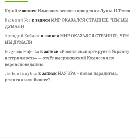
Юрий
к записи
Иллюзия осевого вращения Луны. Н.Тесла
Василий Усс
к записи
МИР ОКАЗАЛСЯ СТРАННЕЕ, ЧЕМ МЫ
ДУМАЛИ
Аркадий Хабчик
к записи
МИР ОКАЗАЛСЯ СТРАННЕЕ, ЧЕМ
МЫ ДУМАЛИ
Jevgenija Maļecka
к записи
«Россия экспортирует в Украину
нетерпимость» — отчёт американской Комиссии по
вероисповеданию
Любов Голубка
к записи
НАУ ЭРА – новая парадигма,
религия или бизнес?