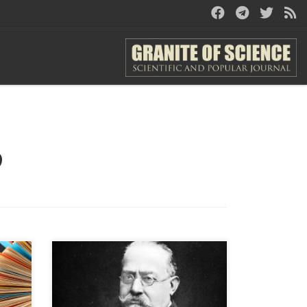
9
тела
Книги известного психиатра
Чезаре Ломброзо «Преступный
человек», «Гениальность и
о
помешательство» и многие