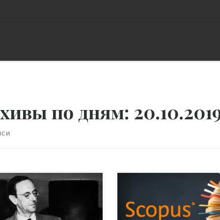
хивы по дням:
20.10.201
иси
 Джеймс Чедвик (англ. Sir
Танцы вокруг священного 
es Chadwick) родился 20
науки.. Количество всегда
ября 1891 года в
перерастает в качество,
лингтоне, вблизи
уверено научное сообществ