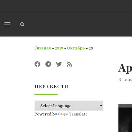
Перейти к содержимому
Search
Меню
Главная
»
2019
»
Октябрь
»
20
Ар
3 зап
ПЕРЕВЕСТИ
Сэр
Powered by
Translate
Jam
окт
Бол