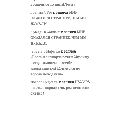
вращения Луны. Н.Тесла
Василий Усс
к записи
МИР
ОКАЗАЛСЯ СТРАННЕЕ, ЧЕМ МЫ
ДУМАЛИ
Аркадий Хабчик
к записи
МИР
ОКАЗАЛСЯ СТРАННЕЕ, ЧЕМ МЫ
ДУМАЛИ
Jevgenija Maļecka
к записи
«Россия экспортирует в Украину
нетерпимость» — отчёт
американской Комиссии по
вероисповеданию
Любов Голубка
к записи
НАУ ЭРА
– новая парадигма, религия или
бизнес?