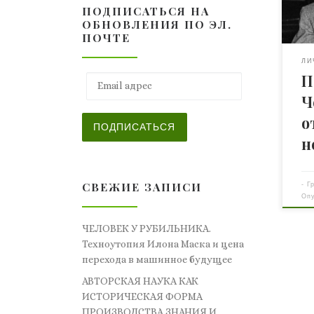
ПОДПИСАТЬСЯ НА
Ман
ОБНОВЛЕНИЯ ПО ЭЛ.
из 
ПОЧТЕ
вла
мес
ЛИ
П
ман
Email адрес
мун
Ч
шко
о
пос
ПОДПИСАТЬСЯ
уни
н
изу
нед
соб
СВЕЖИЕ ЗАПИСИ
-
Г
Оп
ЧЕЛОВЕК У РУБИЛЬНИКА.
Техноутопия Илона Маска и цена
перехода в машинное будущее
АВТОРСКАЯ НАУКА КАК
ИСТОРИЧЕСКАЯ ФОРМА
ПРОИЗВОДСТВА ЗНАНИЯ И