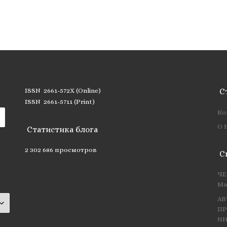
ISSN 2661-572X (Online)
С
ISSN 2661-5711 (Print)
Ко
О 
Статистика блога
2 302 686 просмотров
С
ЧЕ
Ма
АВ
ПР
ИН