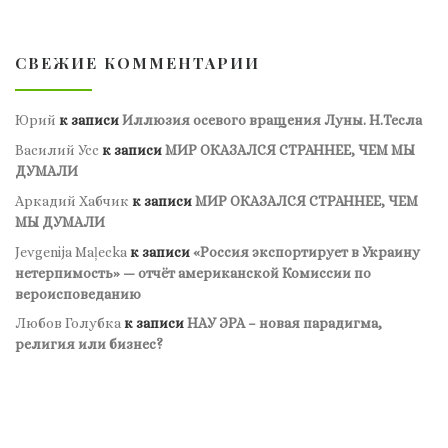
СВЕЖИЕ КОММЕНТАРИИ
Юрий
к записи
Иллюзия осевого вращения Луны. Н.Тесла
Василий Усс
к записи
МИР ОКАЗАЛСЯ СТРАННЕЕ, ЧЕМ МЫ
ДУМАЛИ
Аркадий Хабчик
к записи
МИР ОКАЗАЛСЯ СТРАННЕЕ, ЧЕМ
МЫ ДУМАЛИ
Jevgenija Maļecka
к записи
«Россия экспортирует в Украину
нетерпимость» — отчёт американской Комиссии по
вероисповеданию
Любов Голубка
к записи
НАУ ЭРА – новая парадигма,
религия или бизнес?