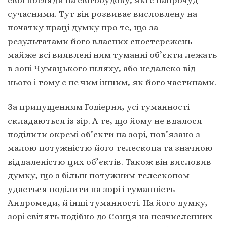
свої погляди на світобудову, які є напрочуд
сучасними. Тут він розвиває висловлену на
початку праці думку про те, що за
результатами його власних спостережень
майже всі виявлені ним туманні об’єкти лежать
в зоні Чумацького шляху, або недалеко від
нього і тому є не чим іншим, як його частинами.
За припущенням Годіерни, усі туманності
складаються із зір. А те, що йому не вдалося
поділити окремі об’єкти на зорі, пов’язано з
малою потужністю його телескопа та значною
віддаленістю цих об’єктів. Також він висловив
думку, що з більш потужним телескопом
удасться поділити на зорі і туманність
Андромеди, й інші туманності. На його думку,
зорі світять подібно до Сонця на незчисленних