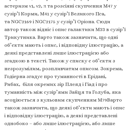
астеризм ν1, ν2, π та розсіяні скупчення М47 у
сузір’ї Корми, М41 у сузір’ї Великого Пса,
та NGC2169 і NGC2175 у сузір’ї Оріона. Сюди
автор також відніс і опис галактики М33 в сузір’ї
Трикутника. Варто також зазначити, що одні
об’єкти мають і опис, і відповідну ілюстрацію, а
деякі представлені лише ілюстрацією або
згадкою в тексті. Також у списку є об’єкти з
незрозумілим, розпливчатим описом. Зокрема,
Годіерна згадує про туманності в Ерідані,
Рибах, біля окремих зір Плеяд і Гіад і про
туманність між сузір’ями Зайця та Голуба, яка
асоціюється з кульовим скупченням М79Варто
також зазначити, що деякі об’єкти мають і опис
і відповідну ілюстрацію, а деякі представлені
однобоко – або лише ілюстрацією, або лише