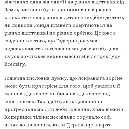
відстанях одна від одної і на різних відстанях від
Землі, але вони були впорядковані в різних
кількостях і на різних відстанях подібно до того,
як довкола Сонця планети обертаються на
різних відстанях і по різних орбітах. Це вже є
свідченням того, що Годіерна розумів
недосконалість тогочасної моделі світобудови
та усвідомлював великомасштабну структуру
Всесвіту.
Годіерна висловив думку, що яскравість зорі не
може бути критерієм для того, щоб уважати її
менш віддаленою чи більш віддаленою від
спостерігача Такі ідеї були надзвичайно
прогресивними для доби Годіерни, коли вчення
Коперника тільки несміливо торувало собі
шлях до визнання, коли Церква ще вперто