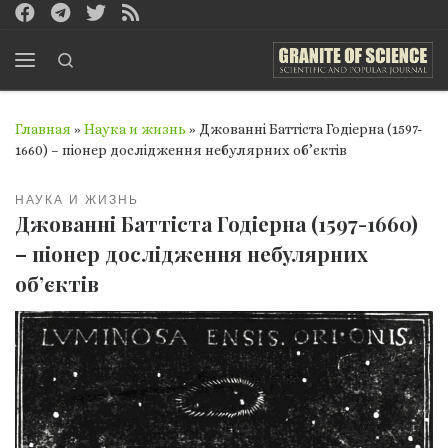
Перейти к содержимому
Search
Меню
Главная
»
Наука и жизнь
»
Джованні Баттіста Годіерна (1597-
1660) – піонер дослідження небулярних об’єктів
НАУКА И ЖИЗНЬ
Джованні Баттіста Годіерна (1597-1660)
– піонер дослідження небулярних
об’єктів