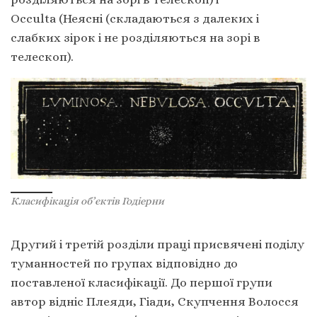
Оcculta (Неясні (складаються з далеких і
слабких зірок і не розділяються на зорі в
телескоп).
Класифікація об’єктів Годіерни
Другий і третій розділи праці присвячені поділу
туманностей по групах відповідно до
поставленої класифікації. До першої групи
автор відніс Плеяди, Гіади, Скупчення Волосся