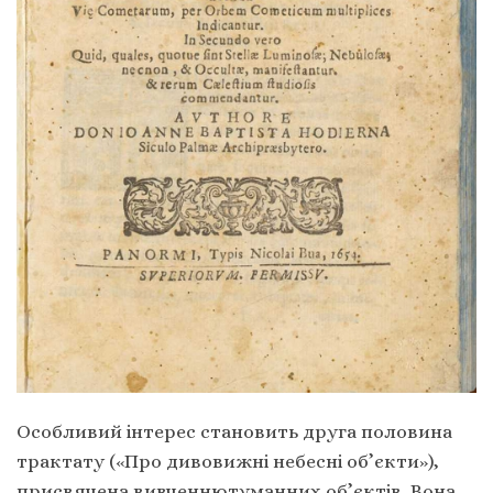
Особливий інтерес становить друга половина
трактату («Про дивовижні небесні об’єкти»),
присвячена вивченнютуманних об’єктів. Вона