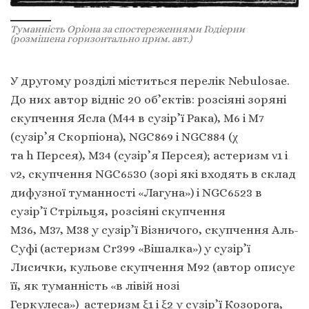
Туманність Оріона за спостереженнями Годіерни
(розмішена горизонтально прим. авт.)
У другому розділі міститься перелік Nebulosae.
До них автор відніс 20 об’єктів: розсіяні зоряні
скупчення Ясла (М44 в сузір’ї Рака), М6 і M7
(сузір’я Скорпіона), NGC869 i NGC884 (χ
та h Персея), М34 (сузір’я Персея); астеризм ν1 і
ν2, скупчення NGC6530 (зорі які входять в склад
дифузної туманності «Лагуна») i NGC6523 в
сузір’ї Стрільця, розсіяні скупчення
М36, M37, M38 у сузір’ї Візничого, скупчення Аль-
Суфі (астеризм Сr399 «Вішалка») у сузір’ї
Лисички, кульове скупчення М92 (автор описує
її, як туманність «в лівій нозі
Геркулеса») астеризм ξ1 і ξ2 у сузір’ї Козорога,