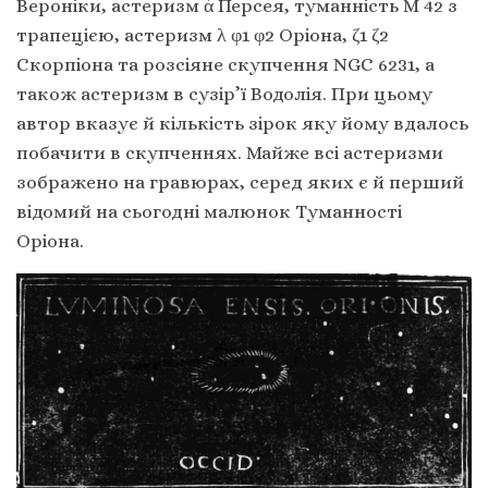
Вероніки, астеризм ά Персея, туманність М 42 з
трапецією, астеризм λ φ1 φ2 Оріона, ζ1 ζ2
Скорпіона та розсіяне скупчення NGC 6231, а
також астеризм в сузір’ї Водолія. При цьому
автор вказує й кількість зірок яку йому вдалось
побачити в скупченнях. Майже всі астеризми
зображено на гравюрах, серед яких є й перший
відомий на сьогодні малюнок Туманності
Оріона.