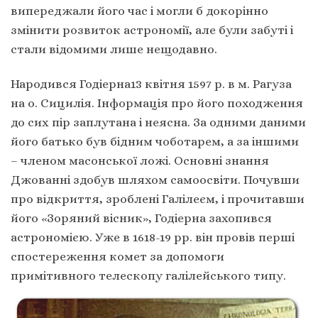
випереджали його час і могли б докорінно
змінити розвиток астрономії, але були забуті і
стали відомими лише нещодавно.
Народився Годіерна13 квітня 1597 р. в м. Рагуза
на о. Сицилія. Інформація про його походження
до сих пір заплутана і неясна. За одними даними
його батько був бідним чоботарем, а за іншими
– членом масонської ложі. Основні знання
Джованні здобув шляхом самоосвіти. Почувши
про відкриття, зроблені Галілеєм, і прочитавши
його «Зоряний вісник», Годіерна захопився
астрономією. Уже в 1618-19 рр. він провів перші
спостереження комет за допомоги
примітивного телескопу галілейського типу.