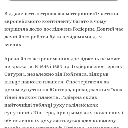
Віддаленість острова від материкової частини
європейського континенту багато в чому
вирішила долю досліджень Годіерни. Довгий час
деякі його роботи були невідомими для
вчених.
Ареал його астрономічних досліджень не може
не вражати. В 1646 і 1653 рр. Годіерна спостерігав
Сатурн і, незалежно від Гюйгенса, відкрив
кільце навколо планети. Спостерігаючи за
рухом супутників Юпітера, проходженням їхніх
тіней диском планети, Годіерна склав
найточніші таблиці руху галілейських
супутників Юпітера, при цьому для пояснення і
обчислення їх руху застосував вдосконалену
теорію руху супутників Юпітера, засновану на