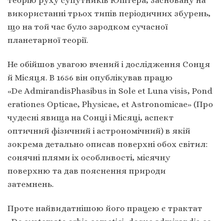
використанні трьох типів періодичних збурень,
що на той час було зародком сучасної
планетарної теорії.
Не обійшов увагою вчений і дослідження Сонця
й Місяця. В 1656 він опублікував працю
«De AdmirandisPhasibus in Sole et Luna visis, Pond
erationes Opticae, Physicae, et Astronomicae» (Про
чудесні явища на Сонці і Місяці, аспект
оптичний фізичний і астрономічний) в якій
зокрема детально описав поверхні обох світил:
сонячні плями іх особливості, місячну
поверхню та дав пояснення природи
затемнень.
Проте найвидатнішою його працею є трактат