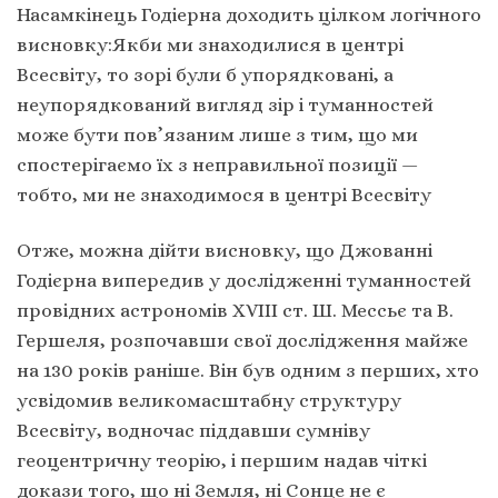
Насамкінець Годіерна доходить цілком логічного
висновку:Якби ми знаходилися в центрі
Всесвіту, то зорі були б упорядковані, а
неупорядкований вигляд зір і туманностей
може бути пов’язаним лише з тим, що ми
спостерігаємо їх з неправильної позиції —
тобто, ми не знаходимося в центрі Всесвіту
Отже, можна дійти висновку, що Джованні
Годієрна випередив у дослідженні туманностей
провідних астрономів XVIII ст. Ш. Мессьє та В.
Гершеля, розпочавши свої дослідження майже
на 130 років раніше. Він був одним з перших, хто
усвідомив великомасштабну структуру
Всесвіту, водночас піддавши сумніву
геоцентричну теорію, і першим надав чіткі
докази того, що ні Земля, ні Сонце не є