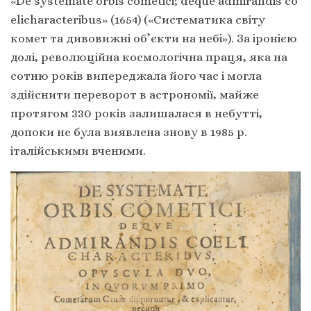
«De systemate orbis cometici; deque admirandis co
elicharacteribus» (1654) («Систематика світу
комет та дивовижні об’єкти на небі»). За іронією
долі, революційна космологічна праця, яка на
сотню років випереджала його час і могла
здійснити переворот в астрономії, майже
протягом 330 років залишалася в небутті,
допоки не була виявлена знову в 1985 р.
італійськими вченими.