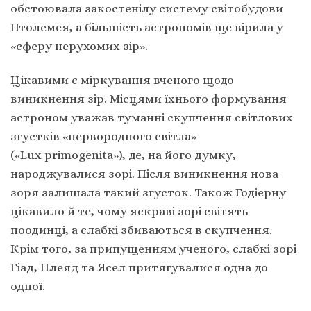
обстоювала закостенілу систему світобудови
Птолемея, а більшість астрономів ще вірила у
«сферу нерухомих зір».
Цікавими є міркування вченого щодо
виникнення зір. Місцями їхнього формування
астроном уважав туманні скупчення світлових
згустків «первородного світла»
(«Lux primogenita»), де, на його думку,
народжувалися зорі. Після виникнення нова
зоря залишала такий згусток. Також Годіерну
цікавило й те, чому яскраві зорі світять
поодинці, а слабкі збиваються в скупчення.
Крім того, за припущенням ученого, слабкі зорі
Гіад, Плеяд та Ясел притягувалися одна до
одної.