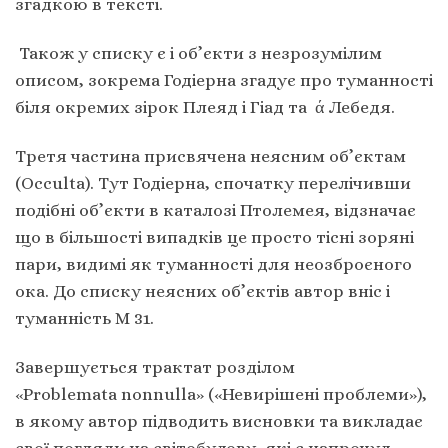
згадкою в тексті.
Також у списку є і об’єкти з незрозумілим
описом, зокрема Годіерна згадує про туманності
біля окремих зірок Плеяд і Гіад та ά Лебедя.
Третя частина присвячена неясним об’єктам
(Occulta). Тут Годіерна, спочатку перелічивши
подібні об’єкти в каталозі Птолемея, відзначає
що в більшості випадків це просто тісні зоряні
пари, видимі як туманності для неозброєного
ока. До списку неясних об’єктів автор вніс і
туманність М 31.
Завершується трактат розділом
«Problemata nonnulla» («Невирішені проблеми»),
в якому автор підводить висновки та викладає