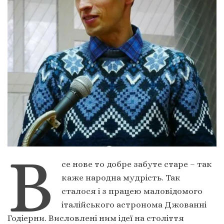
В
се нове то добре забуте старе – так
каже народна мудрість. Так
сталося і з працею маловідомого
італійського астронома Джованні
Годіерни. Висловлені ним ідеї на століття