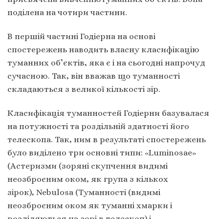
поділена на чотири частини.
В першій частині Годіерна на основі
спостережень наводить власну класифікацію
туманних об’єктів, яка є і на сьогодні напрочуд
сучасною. Так, він вважав що туманності
складаються з великої кількості зір.
Класифікація туманностей Годіерни базувалася
на потужності та роздільній здатності його
телескопа. Так, ним в результаті спостережень
було виділено три основні типи: «Luminosae»
(Астеризми (зоряні скупчення видимі
неозброєним оком, як група з кількох
зірок), Nebulosa (Туманності (видимі
неозброєним оком як туманні хмарки і
розділяються на зорі в телескоп) і