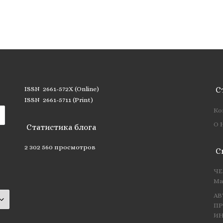
ISSN 2661-572X (Online)
С
ISSN 2661-5711 (Print)
Ко
О 
Статистика блога
2 302 560 просмотров
С
ЧЕ
Ма
АВ
ПР
ИН