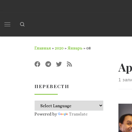
Перейти к содержимому
Search
Меню
Главная
»
2020
»
Январь
»
08
Ар
1 зап
ПЕРЕВЕСТИ
Про
Powered by
Translate
Уни
Рон
рас