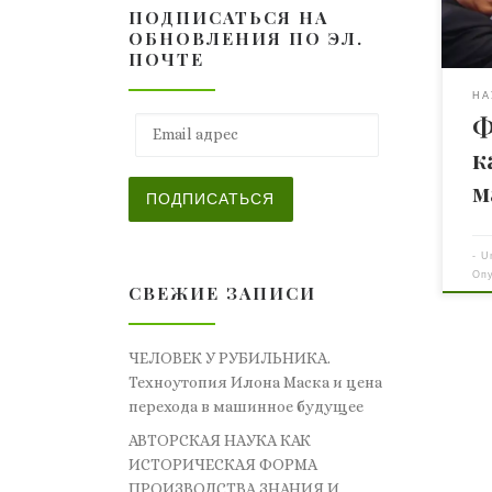
ПОДПИСАТЬСЯ НА
соз
ОБНОВЛЕНИЯ ПО ЭЛ.
даж
ПОЧТЕ
соз
кот
НА
Ф
ком
Email адрес
кол
к
отн
м
Кон
ПОДПИСАТЬСЯ
на 
отн
-
U
Сог
Оп
СВЕЖИЕ ЗАПИСИ
ЧЕЛОВЕК У РУБИЛЬНИКА.
Техноутопия Илона Маска и цена
перехода в машинное будущее
АВТОРСКАЯ НАУКА КАК
ИСТОРИЧЕСКАЯ ФОРМА
ПРОИЗВОДСТВА ЗНАНИЯ И