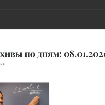
хивы по дням:
08.01.202
ись
фессор физики из
верситета Коннектикута
 Маллетт в интервью CNN
сказал о возможности