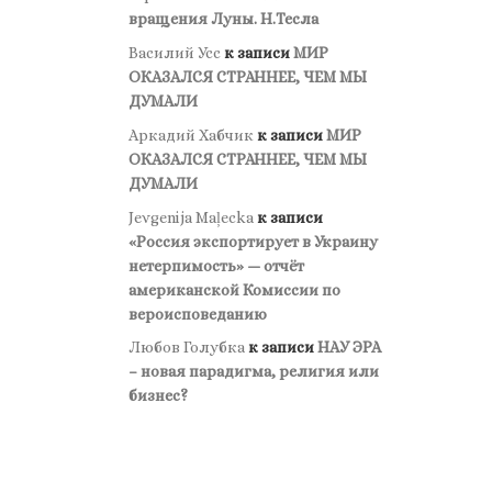
вращения Луны. Н.Тесла
Василий Усс
к записи
МИР
ОКАЗАЛСЯ СТРАННЕЕ, ЧЕМ МЫ
ДУМАЛИ
Аркадий Хабчик
к записи
МИР
ОКАЗАЛСЯ СТРАННЕЕ, ЧЕМ МЫ
ДУМАЛИ
Jevgenija Maļecka
к записи
«Россия экспортирует в Украину
нетерпимость» — отчёт
американской Комиссии по
вероисповеданию
Любов Голубка
к записи
НАУ ЭРА
– новая парадигма, религия или
бизнес?