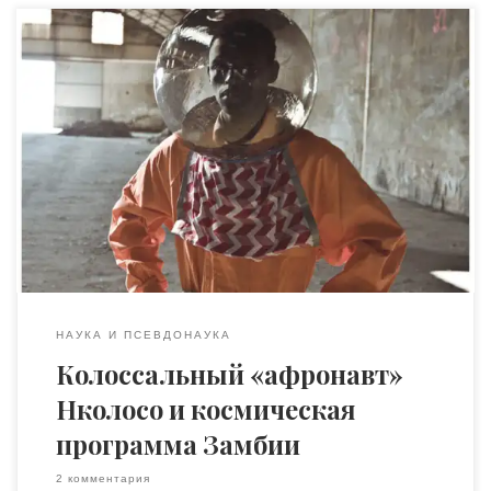
Непросто выбрать тон, которым я хочу рассказать эту
историю. Единственное, я понимаю, что он не должен
быть издевательским, хотя это история явно в стиле
шоу «Монти Пайтон». Нколосо не проходимец, а гений?
Не гений, а проходимец? Инициатор космической
программы Замбии, которому не хватило всего каких-
то 7 миллионов фунтов от ЮНЕСКО, […]
НАУКА И ПСЕВДОНАУКА
Колоссальный «афронавт»
Нколосо и космическая
программа Замбии
2 комментария