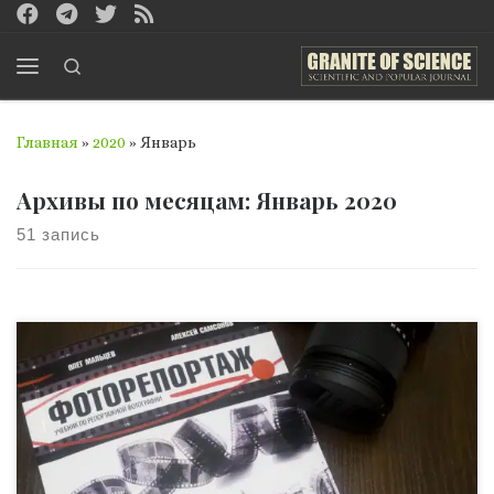
Перейти к содержимому
Search
Меню
Главная
»
2020
»
Январь
Архивы по месяцам:
Январь 2020
51 запись
Фотография – самый мощный инструмент научной
информации с момента ее появления, поскольку
фотография может рассказать больше, чем текст.
Распространено в быту даже такое выражение: «Лучше
один раз увидеть, чем сто раз услышать и двести раз
прочесть», поскольку и с психологической, и с