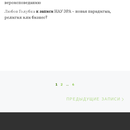
вероисповеданию
Любов Голубка
к записи
НАУ ЭРА – новая парадигма,
религия или бизнес?
Навигация по записям
1
2
…
6
П
ПРЕДЫДУЩИЕ ЗАПИСИ