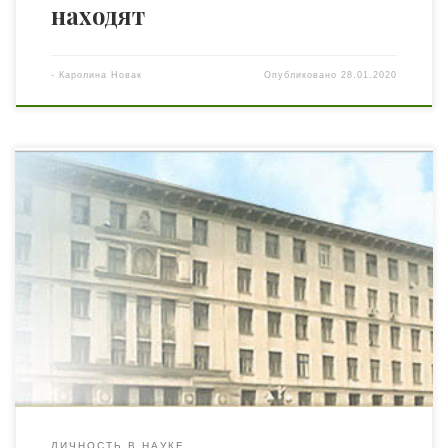
находят
-
Каролина Новак
Опубликовано
28.01.2020
Имя Александра Афанасьевича Потебни носит Институт
языкознания Национальной академии наук Украины.
Кем был этот человек и за какие заслуги удостоился
такой памяти, читайте в статье. Александр Потебня
родился в сентябре 1835 года на полтавском хуторе
Манев. Его родители были дворянами, а предки –
казаками. В 15 лет Александр поступил на […]
ЛИЧНОСТЬ В НАУКЕ