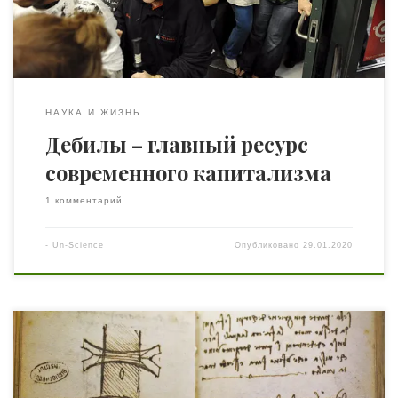
конференцию на экономическом факультете МГУ, в
рамках ломоносовских торжеств. Разговор пойдёт об […]
НАУКА И ЖИЗНЬ
Дебилы – главный ресурс
современного капитализма
1 комментарий
-
Un-Science
Опубликовано
29.01.2020
Леонардо да Винчи был человеком эпохи
Возрождения, впечатляя современников и
современных наблюдателей своими замысловатыми