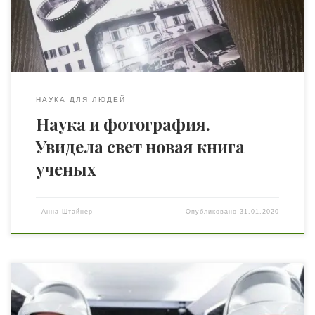
физиологической позиций у человека именно зрение
(глаза) – основной источник получения информации
[…]
НАУКА ДЛЯ ЛЮДЕЙ
Наука и фотография.
Увидела свет новая книга
ученых
-
Анна Штайнер
Опубликовано
31.01.2020
Уже этой весной SpaceX запустит в космос своих первых
астронавтов: Роберта Бенкена и Дуга Херли. Впервые со