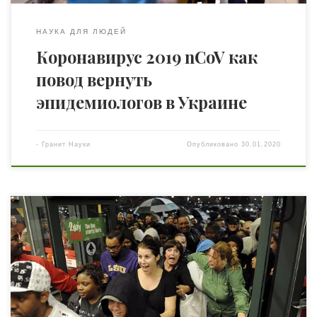
НАУКА ДЛЯ ЛЮДЕЙ
Коронавирус 2019 nCoV как
повод вернуть
эпидемиологов в Украине
-
Гранит Науки
Опубликовано
30.01.2020
Cтатья об идиотократии набрала рекордное
количество просмотров на нашем сайте. Мы поняли,
что эта тема серьёзно задевает вас, дорогие наши
правдолюбивые читатели. А посему публикуем сегодня
статью пользователя Живого Журнала domestic_lynx на
ту же животрепещущую тему… «Меня пригласили на