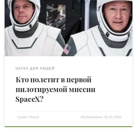
времени окончания программы Space Shuttle в 2011
году американские космонавты NASA полетят на
американском аппарате. В подготовке к этому полету
Бенкен и Херли уже прошли обучение работе с
аппаратом Crew Dragon, натренировались выполнять
порядок процедур при аварийной эвакуации,
примерили […]
НАУКА ДЛЯ ЛЮДЕЙ
Кто полетит в первой
пилотируемой миссии
SpaceX?
-
Гранит Науки
Опубликовано
31.01.2020