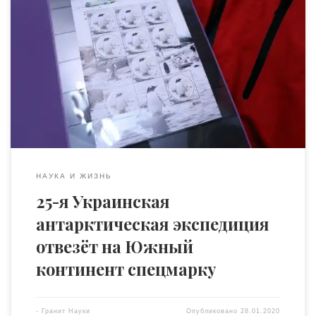
28 января на киевском Главпочтампте состоялась
торжественная церемония гашения новой марки «200
лет с открытия Антарктиды». На ней изображён
субантарктический пингвин, а на марочный лист
помещено фото научной станции «Академик
Вернадский». Почтовая марка выпущена тиражом 130
тысяч экземпляров. Фотографии, использованные в
дизайне, сделаны украинскими участниками
антарктических экспедиций Юрием Шепетой и […]
НАУКА И ЖИЗНЬ
25-я Украинская
антарктическая экспедиция
отвезёт на Южный
континент спецмарку
-
Гранит Науки
Опубликовано
28.01.2020