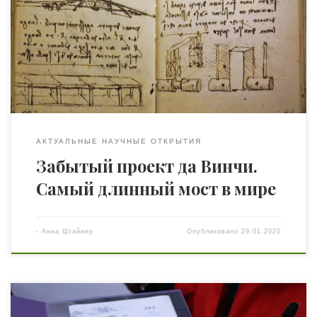
идеями и замыслами, которые охватывали многие
дисциплины. И несмотря на то, что в начале 16-го века
он был наиболее известен своими культовыми
произведениями, такими как «Мона Лиза» и «Тайная
вечеря», да Винчи спроектировал и менее известный
обьект: […]
АКТУАЛЬНЫЕ НАУЧНЫЕ ОТКРЫТИЯ
Забытый проект да Винчи.
Самый длинный мост в мире
-
Анна Штайнер
Опубликовано
29.01.2020