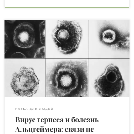
Мозг здоровых людей и мозг больных синдромом
Альцгеймера не отличаются по содержанию
разновидностей вируса герпеса. Около тридцати лет
назад в образцах мозга людей с синдромом
Альцгеймера обнаружили много ДНК вируса герпеса –
сначала это был вирус простого герпеса (HSV-1), а потом
и другие его разновидности, HHV6A и HHV6B. Вирус
герпеса […]
НАУКА ДЛЯ ЛЮДЕЙ
Вирус герпеса и болезнь
Альцгеймера: связи не