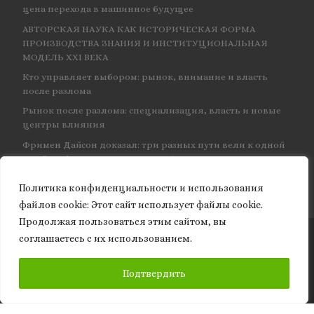
цена перехода в машинное будущее
АВТОРСКАЯ НАУКА КАК ИСТОРИЧЕСКАЯ ФОРМА
ПРОИЗВОДСТВА ЗНАНИЯ И ИНСТИТУЦИОНАЛЬНАЯ
МОДЕЛЬ XXI ВЕКА
Кто управляет выбором: рынок, внимание и власть
после разлома
Рынок после разлома: специализация, власть и новые
центры влияния
Фримен Дайсон доказал: три разных пути вели к одной
и той же физике — и навсегда объединил КЭД
Политика конфиденциальности и использования
файлов сookie: Этот сайт использует файлы cookie.
Продолжая пользоваться этим сайтом, вы
соглашаетесь с их использованием.
© 2026
Granite of science
– Все права защищены
ПОДПИСАТЬСЯ
Подтвердить