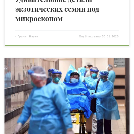
экзотических семян под
микроскопом
-
Гранит Науки
Опубликовано
30.01.2020
Извините, что мы заявили об умеренном риске
пандемии вместо высокого, сказал директор Всемирной
организации здравоохранения Тедрос Адхан Гебреисус,
вернувшись 29 января из Китая. Уже болеют Европа и
Америка. Ведущий врач-инфекционист Украины Ольга
Голубовская допускает, что вирус может передаваться
даже через предметы, в частности, через
посылки AliExpress. Паника растёт. «Гранит науки»
благодарен […]