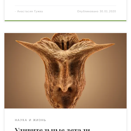
-
Анастасия Гужва
Опубликовано
30.01.2020
Если вы отправитесь в поход или просто прогуляетесь в
поле среди зарослей высокой травы, то по приходу
домой, наверняка, обнаружите маленькие семена или
колючки, прилипшие к вашей одежде. Они могут быть
большими и маленькими, цепкими и колючими — всё
для того, чтобы уцепиться за того, кто проходит мимо и
распространиться […]
НАУКА И ЖИЗНЬ
Удивительные детали