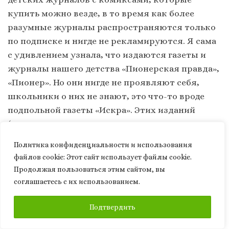
купить можно везде, в то время как более
разумные журналы распространяются только
по подписке и нигде не рекламируются. Я сама
с удивлением узнала, что издаются газеты и
журналы нашего детства «Пионерская правда»,
«Пионер». Но они нигде не проявляют себя,
школьники о них не знают, это что-то вроде
подпольной газеты «Искра». Этих изданий
(качество которых тоже не идеально, но вполне
сносно) нет ни в школьных библиотеках, ни в
Политика конфиденциальности и использования
киосках, их вообще нет в обиходе. В результате
файлов сookie: Этот сайт использует файлы cookie.
большинство детей читают только фэнтези,
Продолжая пользоваться этим сайтом, вы
что готовит их к восприятию гламурной
соглашаетесь с их использованием.
прессы, дамских и детективных романов и т.п.
ПОДПИСАТЬСЯ
Подтвердить
Результатом такой целенаправленной