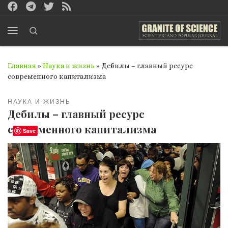
Перейти к содержимому
Search
Меню
Главная
»
Наука и жизнь
»
Дебилы – главный ресурс
современного капитализма
НАУКА И ЖИЗНЬ
Дебилы – главный ресурс
современного капитализма
Save